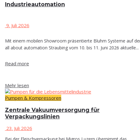
Industrieautomation
9. Juli 2026
Mit einem mobilen Showroom präsentierte Bluhm Systeme auf de
all about automation Straubing vom 10. bis 11. Juni 2026 aktuelle...
Read more
Mehr lesen
Pumpen & Kompressoren
Zen­tra­le Vaku­um­ver­sor­gung für
Verpackungslinien
23. Juli 2026
Bei der Fleischverpackung bei Migros Luzern übernimmt das