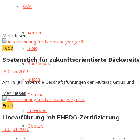
SMC
Aer­zen
Mehr lesen
Food
B&R
Spa­ten­stich für zukunfts­ori­en­tier­te Bäckerei
Bar Val­pes
30. Juli 2026
Busch
Am 18. Juli haben die Geschäftsführungen der Multivac Group und Fr
Mehr lesen
Domi­no
Food
Emer­son
Line­ar­füh­rung mit EHEDG-Zertifizierung
Goe­t­ze
30. Juli 2026