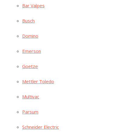
Bar Val­pes
Busch
Domi­no
Emer­son
Goe­t­ze
Mett­ler Toledo
Mul­ti­vac
Par­sum
Schnei­der Electric