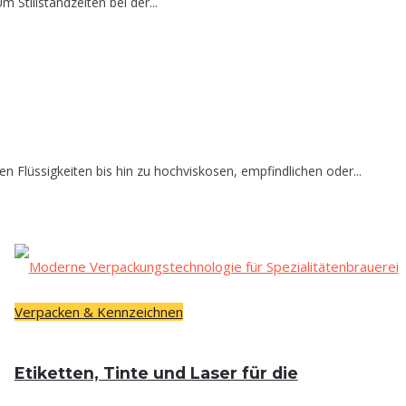
Stillstandzeiten bei der...
 Flüssigkeiten bis hin zu hochviskosen, empfindlichen oder...
Verpacken & Kennzeichnen
Eti­ket­ten, Tin­te und Laser für die