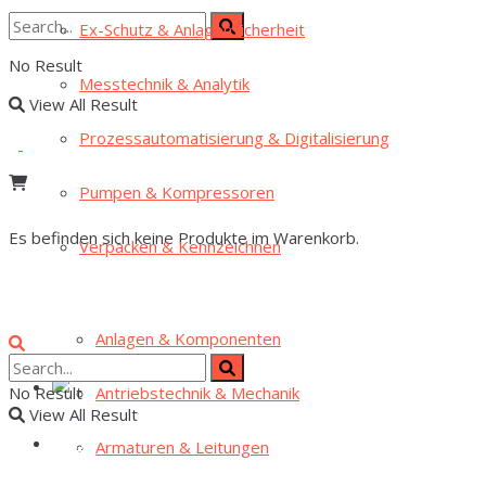
Ex-Schutz & Anlagensicherheit
No Result
Mess­tech­nik & Analytik
View All Result
Pro­zess­au­to­ma­ti­sie­rung & Digitalisierung
Pum­pen & Kompressoren
Es befinden sich keine Produkte im Warenkorb.
Ver­pa­cken & Kennzeichnen
Anla­gen & Komponenten
Antriebs­tech­nik & Mechanik
No Result
View All Result
Arma­tu­ren & Leitungen
Home