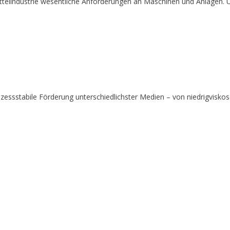
telindustrie wesentliche Anforderungen an Maschinen und Anlagen. Um 
ssstabile Förderung unterschiedlichster Medien – von niedrigviskosen