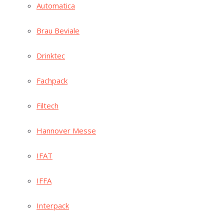
Auto­ma­ti­ca
Brau Bevia­le
Drink­tec
Fach­pack
Fil­tech
Han­no­ver Messe
IFAT
IFFA
Inter­pack