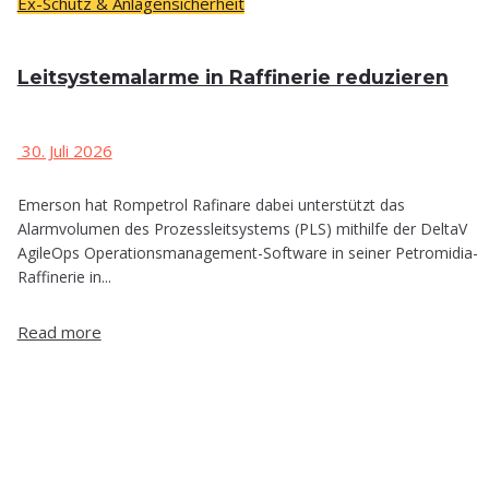
Ex-Schutz & Anlagensicherheit
Leit­sys­tem­alar­me in Raf­fi­ne­rie reduzieren
30. Juli 2026
Emerson hat Rompetrol Rafinare dabei unterstützt das
Alarmvolumen des Prozessleitsystems (PLS) mithilfe der DeltaV
AgileOps Operationsmanagement-Software in seiner Petromidia-
Raffinerie in...
Read more