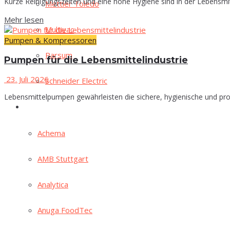
Kurze Reinigungszeiten und eine hohe Hygiene sind in der Lebensmit
Mett­ler Toledo
Mehr lesen
Mul­ti­vac
Pumpen & Kompressoren
Par­sum
Pum­pen für die Lebensmittelindustrie
23. Juli 2026
Schnei­der Electric
Lebensmittelpumpen gewährleisten die sichere, hygienische und proze
Mes­sen
Ache­ma
AMB Stutt­gart
Ana­ly­ti­ca
Anu­ga FoodTec