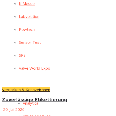
K Mes­se
Lab­vo­lu­ti­on
Pow­tech
Sen­sor Test
SPS
Val­ve World Expo
Verpacken & Kennzeichnen
Ache­ma
Zuver­läs­si­ge Etikettierung
Ana­ly­ti­ca
20. Juli 2026