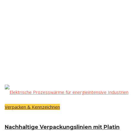
Verpacken & Kennzeichnen
Nach­hal­ti­ge Ver­pa­ckungs­li­ni­en mit Pla­tin