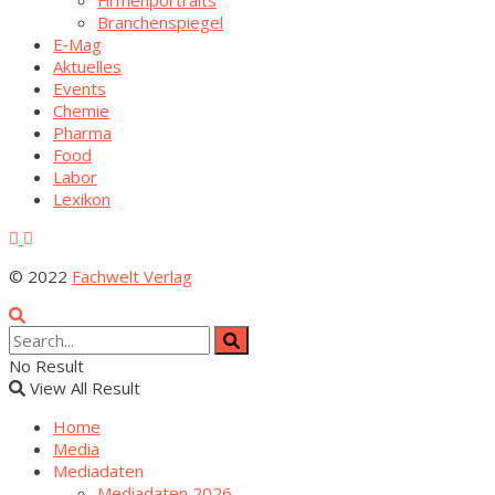
Bran­chen­spie­gel
E‑Mag
Aktu­el­les
Events
Che­mie
Phar­ma
Food
Labor
Lexi­kon
© 2022
Fachwelt Verlag
No Result
View All Result
Home
Media
Media­da­ten
Media­da­ten 2026