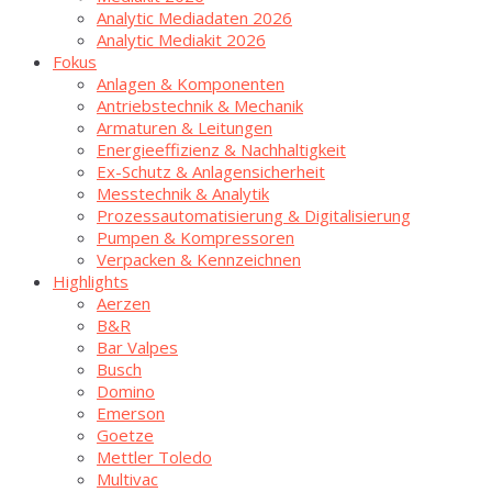
Ana­ly­tic Media­da­ten 2026
Ana­ly­tic Media­kit 2026
Fokus
Anla­gen & Komponenten
Antriebs­tech­nik & Mechanik
Arma­tu­ren & Leitungen
Ener­gie­ef­fi­zi­enz & Nachhaltigkeit
Ex-Schutz & Anlagensicherheit
Mess­tech­nik & Analytik
Pro­zess­au­to­ma­ti­sie­rung & Digitalisierung
Pum­pen & Kompressoren
Ver­pa­cken & Kennzeichnen
High­lights
Aer­zen
B&R
Bar Val­pes
Busch
Domi­no
Emer­son
Goe­t­ze
Mett­ler Toledo
Mul­ti­vac