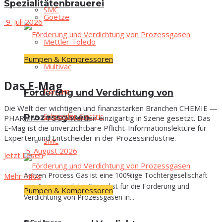
Spezialitätenbrauerei
SMC
Goe­t­ze
9. Juli 2026
Mett­ler Toledo
Pumpen & Kompressoren
Mul­ti­vac
Das E‑Mag
Par­sum
För­de­rung und Ver­dich­tung von
Die Welt der wich­ti­gen und finanz­star­ken Bran­chen CHEMIE —
Schnei­der Electric
Prozessgasen
PHARMA — FOOD wer­den ein­zig­ar­tig in Sze­ne gesetzt. Das
E‑Mag ist die unver­zicht­ba­re Pflicht-Infor­ma­ti­ons­lek­tü­re für
Exper­ten und Ent­schei­der in der Prozessindustrie.
SMC
5. August 2026
Jetzt Lesen
Aerzen Process Gas ist eine 100%ige Tochtergesellschaft
Mehr Infos
von Aerzen und der Spezialist für die Förderung und
Pumpen & Kompressoren
Verdichtung von Prozessgasen in...