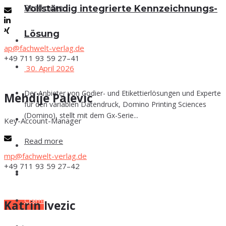
Read more
Voll­stän­dig inte­grier­te Kennzeichnungs-
Lösung
Events
ap@fachwelt-verlag.de
+49 711 93 59 27–41
Che­mie
30. April 2026
Der Anbieter von Codier- und Etikettierlösungen und Experte
Phar­ma
Meh­di­je Palevic
für den variablen Datendruck, Domino Printing Sciences
(Domino), stellt mit dem Gx-Serie...
Key-Account-Mana­­ger
Food
Read more
Labor
mp@fachwelt-verlag.de
+49 711 93 59 27–42
Lexi­kon
Events
Che­mie
Kat­rin Ivezic
Zum E-Mag