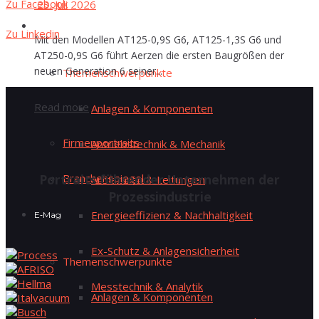
Zu Face­book
23. Juli 2026
E‑Mag
Zu Lin­kedin
Mit den Modellen AT125-0,9S G6, AT125-1,3S G6 und
AT250-0,9S G6 führt Aerzen die ersten Baugrößen der
neuen Generation 6 seiner...
The­men­schwer­punk­te
Read more
Anla­gen & Komponenten
Fir­men­por­traits
Antriebs­tech­nik & Mechanik
Bran­chen­spie­gel
Por­traits füh­ren­der Unter­neh­men der
Arma­tu­ren & Leitungen
Prozessindustrie
Ener­gie­ef­fi­zi­enz & Nachhaltigkeit
E‑Mag
Ex-Schutz & Anlagensicherheit
The­men­schwer­punk­te
Mess­tech­nik & Analytik
Anla­gen & Komponenten