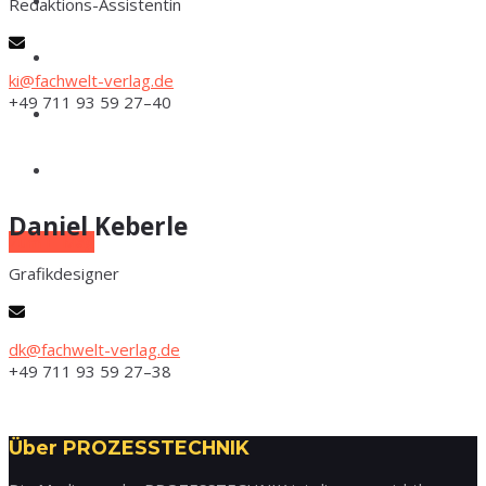
Redak­­ti­ons-Assis­­ten­­tin
Phar­ma
Food
ki@fachwelt-verlag.de
+49 711 93 59 27–40
Labor
Lexi­kon
Dani­el Keberle
Zum E-Mag
Gra­fik­de­si­gner
dk@fachwelt-verlag.de
+49 711 93 59 27–38
Über PROZESSTECHNIK