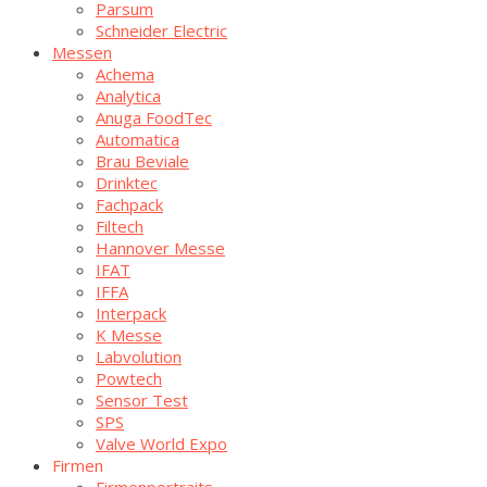
Par­sum
Schnei­der Electric
Mes­sen
Ache­ma
Ana­ly­ti­ca
Anu­ga FoodTec
Auto­ma­ti­ca
Brau Bevia­le
Drink­tec
Fach­pack
Fil­tech
Han­no­ver Messe
IFAT
IFFA
Inter­pack
K Mes­se
Lab­vo­lu­ti­on
Pow­tech
Sen­sor Test
SPS
Val­ve World Expo
Fir­men
Fir­men­por­traits