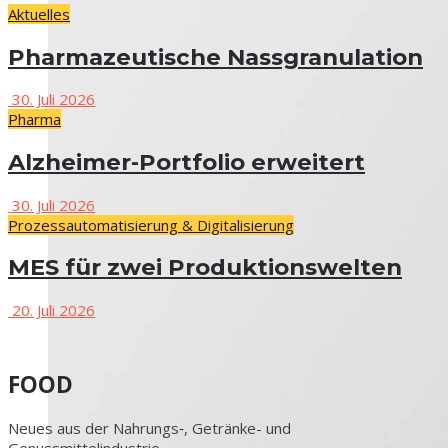
Aktu­el­les
Phar­ma­zeu­ti­sche Nassgranulation
30. Juli 2026
Phar­ma
Alz­hei­­mer-Por­t­­fo­­lio erweitert
30. Juli 2026
Pro­zess­au­to­ma­ti­sie­rung & Digitalisierung
MES für zwei Produktionswelten
20. Juli 2026
FOOD
Neu­es aus der Nahrungs‑, Geträn­ke- und