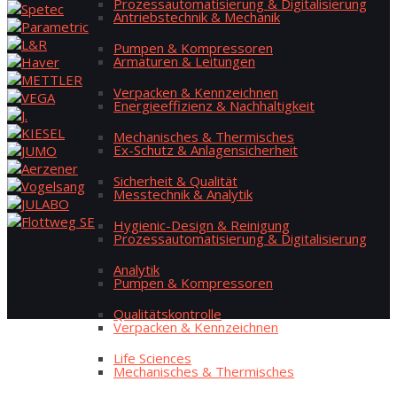
Pro­zess­au­to­ma­ti­sie­rung & Digitalisierung
Antriebs­tech­nik & Mechanik
Pum­pen & Kompressoren
Arma­tu­ren & Leitungen
Ver­pa­cken & Kennzeichnen
Ener­gie­ef­fi­zi­enz & Nachhaltigkeit
Mecha­ni­sches & Thermisches
Ex-Schutz & Anlagensicherheit
Sicher­heit & Qualität
Mess­tech­nik & Analytik
Hygie­nic-Design & Reinigung
Pro­zess­au­to­ma­ti­sie­rung & Digitalisierung
Ana­ly­tik
Pum­pen & Kompressoren
Qua­li­täts­kon­trol­le
Ver­pa­cken & Kennzeichnen
Life Sci­en­ces
Mecha­ni­sches & Thermisches