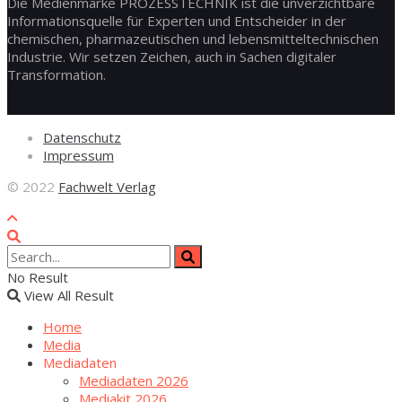
Die Medienmarke PROZESSTECHNIK ist die unverzichtbare
Informationsquelle für Experten und Entscheider in der
chemischen, pharmazeutischen und lebensmitteltechnischen
Industrie. Wir setzen Zeichen, auch in Sachen digitaler
Transformation.
Daten­schutz
Impres­sum
© 2022
Fachwelt Verlag
No Result
View All Result
Home
Media
Media­da­ten
Media­da­ten 2026
Media­kit 2026