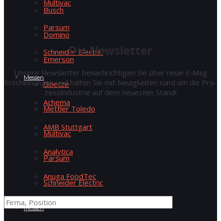
Mul­ti­vac
Busch
Par­sum
Domi­no
Die News­let­ter
Schnei­der Electric
Emer­son
Unse­re News­let­ter benach­rich­ti­gen Sie über neue E‑Mag
Mes­sen
Erschei­nun­gen und hal­ten Sie mit Neu­ig­kei­ten rund um die Pro­
Goe­t­ze
zess­in­dus­trie auf dem neu­es­ten Stand!
Ache­ma
Mett­ler Toledo
AMB Stutt­gart
Mul­ti­vac
Ana­ly­ti­ca
Par­sum
Anu­ga FoodTec
Schnei­der Electric
Auto­ma­ti­ca
Mes­sen