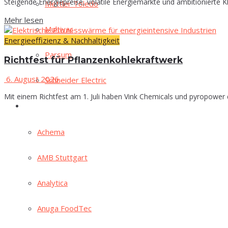
Steigende Energiepreise, volatile Energiemärkte und ambitionierte
Mett­ler Toledo
Mehr lesen
Mul­ti­vac
Energieeffizienz & Nachhaltigkeit
Par­sum
Richt­fest für Pflanzenkohlekraftwerk
6. August 2026
Schnei­der Electric
Mit einem Richtfest am 1. Juli haben Vink Chemicals und pyropower
Mes­sen
Ache­ma
AMB Stutt­gart
Ana­ly­ti­ca
Anu­ga FoodTec