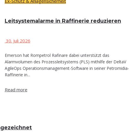
Ex-Schutz & Anlagensicherheit
Leit­sys­tem­alar­me in Raf­fi­ne­rie reduzieren
30. Juli 2026
Emerson hat Rompetrol Rafinare dabei unterstützt das
Alarmvolumen des Prozessleitsystems (PLS) mithilfe der DeltaV
AgileOps Operationsmanagement-Software in seiner Petromidia-
Raffinerie in...
Read more
ausgezeichnet