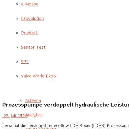
K Mes­se
Lab­vo­lu­ti­on
Pow­tech
Sen­sor Test
SPS
Val­ve World Expo
Ache­ma
Pro­zesspum­pe ver­dop­pelt hydrau­li­sche Leist
Ana­ly­ti­ca
23. Juli 2026
Lewa hat die Leistung ihrer ecoflow LDH Boxer (LDHB) Prozesspumpe