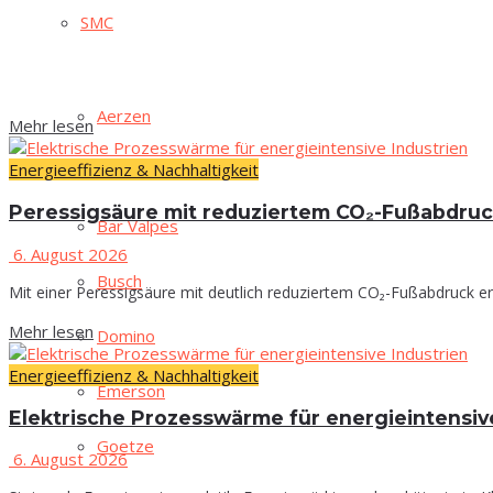
SMC
Aer­zen
Mehr lesen
Energieeffizienz & Nachhaltigkeit
B&R
Per­es­sig­säu­re mit redu­zier­tem CO₂-Fußabdru
Bar Val­pes
6. August 2026
Busch
Mit einer Peressigsäure mit deutlich reduziertem CO₂-Fußabdruck er
Mehr lesen
Domi­no
Energieeffizienz & Nachhaltigkeit
Emer­son
Elek­tri­sche Pro­zess­wär­me für ener­gie­in­ten­si
Goe­t­ze
6. August 2026