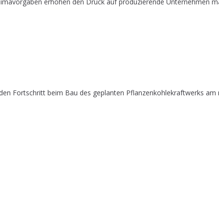
 Klimavorgaben erhöhen den Druck auf produzierende Unternehmen mass
 den Fortschritt beim Bau des geplanten Pflanzenkohlekraftwerks am 