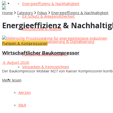
Ener­gie­ef­fi­zi­enz & Nachhaltigkeit
Fokus
Home
Category
Fokus
Energieeffizienz & Nachhaltigkeit
Ex-Schutz & Anlagensicherheit
Energieeffizienz & Nachhaltig
Mess­tech­nik & Analytik
Pro­zess­au­to­ma­ti­sie­rung & Digitalisierung
Pumpen & Kompressoren
Wirt­schaft­li­cher Baukompressor
Pum­pen & Kompressoren
6. August 2026
Ver­pa­cken & Kennzeichnen
Der Baukompressor Mobilair M27 von Kaeser Kompressoren kombiniert
Mehr lesen
High­lights
Aer­zen
B&R