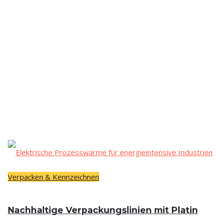
Verpacken & Kennzeichnen
Nach­hal­ti­ge Ver­pa­ckungs­li­ni­en mit Pla­tin