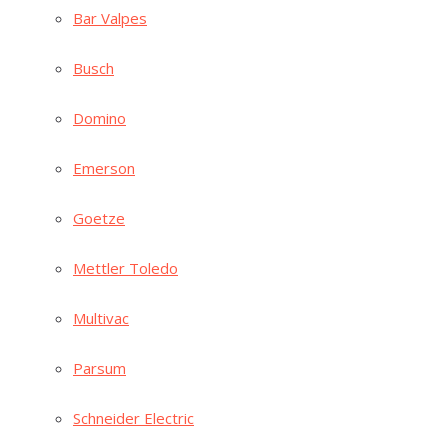
Bar Val­pes
Busch
Domi­no
Emer­son
Goe­t­ze
Mett­ler Toledo
Mul­ti­vac
Par­sum
Schnei­der Electric