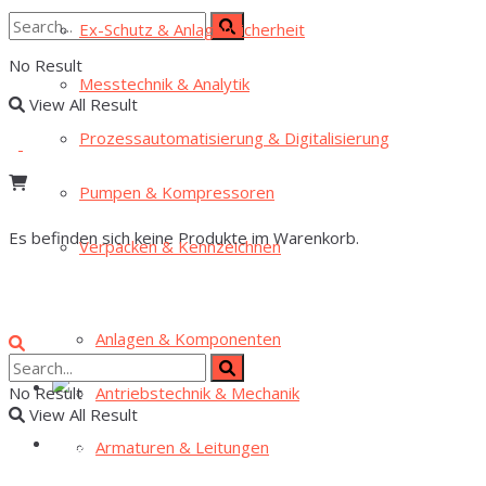
Ex-Schutz & Anlagensicherheit
No Result
Mess­tech­nik & Analytik
View All Result
Pro­zess­au­to­ma­ti­sie­rung & Digitalisierung
Pum­pen & Kompressoren
Es befinden sich keine Produkte im Warenkorb.
Ver­pa­cken & Kennzeichnen
Anla­gen & Komponenten
Antriebs­tech­nik & Mechanik
No Result
View All Result
Arma­tu­ren & Leitungen
Home