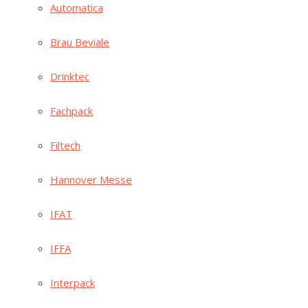
Auto­ma­ti­ca
Brau Bevia­le
Drink­tec
Fach­pack
Fil­tech
Han­no­ver Messe
IFAT
IFFA
Inter­pack