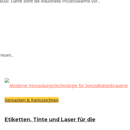
iv. Damit steht die industrielle Prozesswärme vor...
neuen...
Verpacken & Kennzeichnen
Eti­ket­ten, Tin­te und Laser für die