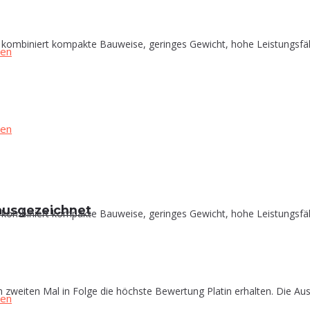
biniert kompakte Bauweise, geringes Gewicht, hohe Leistungsfähigke
in ausgezeichnet
biniert kompakte Bauweise, geringes Gewicht, hohe Leistungsfähigke
zweiten Mal in Folge die höchste Bewertung Platin erhalten. Die Aus