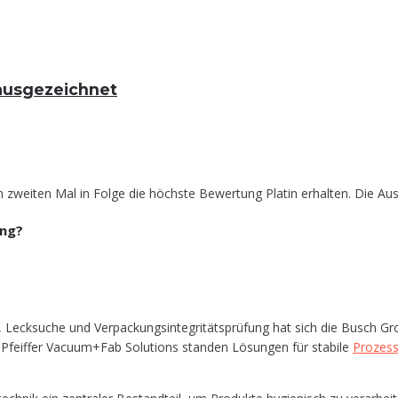
in ausgezeichnet
zweiten Mal in Folge die höchste Bewertung Platin erhalten. Die Aus
ung?
 Leck­su­che und Ver­pa­ckungs­in­te­gri­täts­prü­fung hat sich die Busch Gr
Pfeif­fer Vacuum+Fab Solu­ti­ons stan­den Lösun­gen für sta­bi­le
Pro­zes­