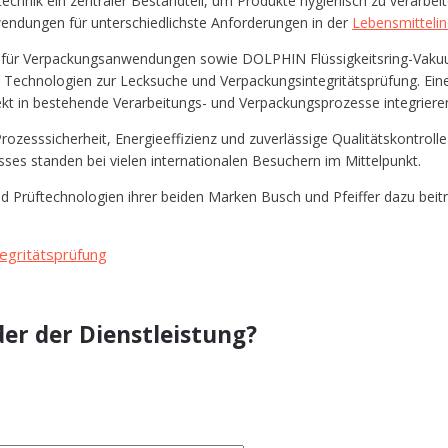
ch­nik ein zen­tra­ler Bestand­teil, um Pro­duk­te hygie­nisch zu ver­ar­bei­
n­dun­gen für unter­schied­lichs­te Anfor­de­run­gen in der
Lebens­mit­tel­in
ür Ver­pa­ckungs­an­wen­dun­gen sowie DOLPHIN Flüs­sig­keits­ring-Vaku­
s Tech­no­lo­gien zur Leck­su­che und Ver­pa­ckungs­in­te­gri­täts­prü­fung. 
irekt in bestehen­de Ver­ar­bei­tungs- und Ver­pa­ckungs­pro­zes­se inte­grie­re
si­cher­heit, Ener­gie­ef­fi­zi­enz und zuver­läs­si­ge Qua­li­täts­kon­trol­l
­ses stan­den bei vie­len inter­na­tio­na­len Besu­chern im Mittelpunkt.
rüf­tech­no­lo­gien ihrer bei­den Mar­ken Busch und Pfeif­fer dazu bei­tra­
egritätsprüfung
er der Dienstleistung?