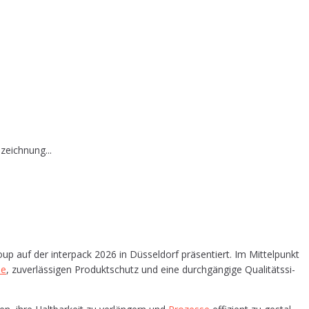
zeichnung...
oup auf der inter­pack 2026 in Düs­sel­dorf prä­sen­tiert. Im Mit­tel­punkt
se
, zuver­läs­si­gen Pro­dukt­schutz und eine durch­gän­gi­ge Qua­li­täts­si­