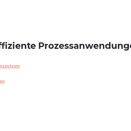
ffi­zi­en­te Prozessanwendun
nzeichnen