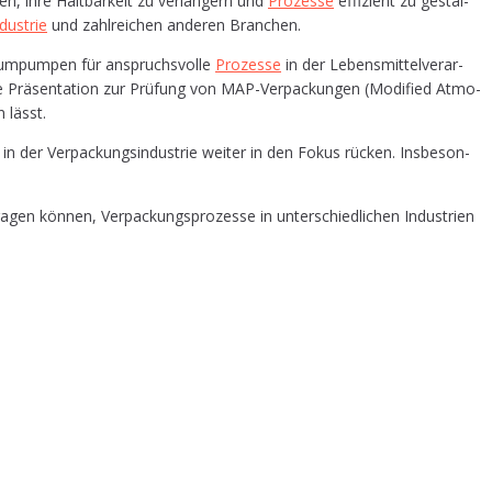
ten, ihre Halt­bar­keit zu ver­län­gern und
Pro­zes­se
effi­zi­ent zu gestal­
­dus­trie
und zahl­rei­chen ande­ren Branchen.
um­pum­pen für anspruchs­vol­le
Pro­zes­se
in der Lebens­mit­tel­ver­ar­
Eine Prä­sen­ta­ti­on zur Prü­fung von MAP-Ver­pa­ckun­gen (Modi­fied Atmo­
n lässt.
e in der Ver­pa­ckungs­in­dus­trie wei­ter in den Fokus rücken. Ins­be­son­
gen kön­nen, Ver­pa­ckungs­pro­zes­se in unter­schied­li­chen Indus­trien