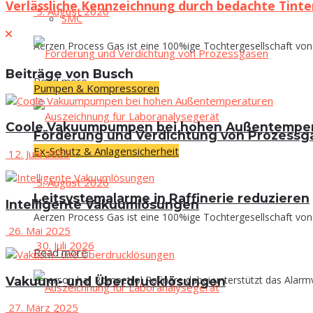
Verlässliche Kennzeichnung durch bedachte Tint
5. August 2026
SMC
Aerzen Process Gas ist eine 100%ige Tochtergesellschaft von 
Beiträge von Busch
Read more
Pumpen & Kompressoren
Coo­le Vaku­um­pum­pen bei hohen Außentempe
För­de­rung und Ver­dich­tung von Prozess
Ex-Schutz & Anlagensicherheit
12. Juni 2025
5. August 2026
Leit­sys­tem­alar­me in Raf­fi­ne­rie reduzieren
Intel­li­gen­te Vakuumlösungen
Aerzen Process Gas ist eine 100%ige Tochtergesellschaft von 
26. Mai 2025
30. Juli 2026
Read more
Emerson hat Rompetrol Rafinare dabei unterstützt das Alarmv
Vaku­um- und Überdrucklösungen
27. März 2025