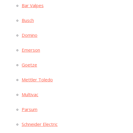
Bar Val­pes
Busch
Domi­no
Emer­son
Goe­t­ze
Mett­ler Toledo
Mul­ti­vac
Par­sum
Schnei­der Electric