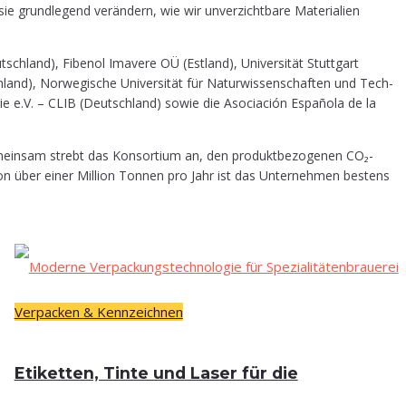
grund­le­gend ver­än­dern, wie wir unver­zicht­ba­re Mate­ria­li­en
ch­land), Fibe­nol Ima­ve­re OÜ (Est­land), Uni­ver­si­tät Stutt­gart
nd), Nor­we­gi­sche Uni­ver­si­tät für Natur­wis­sen­schaf­ten und Tech­
o­gie e.V. – CLIB (Deutsch­land) sowie die Aso­cia­ción Espa­ño­la de la
ein­sam strebt das Kon­sor­ti­um an, den pro­dukt­be­zo­ge­nen CO₂-
tät von über einer Mil­li­on Ton­nen pro Jahr ist das Unter­neh­men bes­tens
Verpacken & Kennzeichnen
Eti­ket­ten, Tin­te und Laser für die