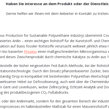
Haben Sie interesse an dem Produkt oder der Dienstlei
Gerne helfen wir Ihnen mit dem Anbieter in Kontakt zu treten
duc­tion for Sus­tainab­le Poly­ure­tha­ne Indus­try) über­nimmt Cove­stro d
­ba­sier­tes Ani­lin – einen wich­ti­gen Roh­stoff für die Kunst­stoff- und Che­m
o­duk­ti­on auf Basis fos­si­ler Roh­stof­fe ver­ur­sacht welt­weit jähr­lich
im bio-basier­ten
Pro­zess
einen maß­ge­schnei­der­ten Mikro­or­ga­nis­mus ei
wird die­ses Zwi­schen­pro­dukt durch che­mi­sche Kata­ly­se zu Ani­lin aus
: Anstel­le der bis­her ein­ge­setz­ten Fed-Batch-Metho­de, bei der Roh­stof
­ta­ti­ons­tech­no­lo­gie. Durch den Ein­satz pflan­zen­ba­sier­ter Zucker, bei
 voll­stän­dig Drop-in-kom­pa­ti­bel mit bestehen­den Poly­ure­than-Wert­schöp
wirk­sa­mer Hebel zur Defos­si­li­sie­rung, auch weit über die Che­mie­in­dus­t
ent und Lever­ku­sen, wobei Zell­re­cy­cling, Echt­zeit-Ana­ly­tik und Dow
ung des pro­dukt­be­zo­ge­nen CO₂-Fußabdrucks.
 oder den Ani­lin­markt, son­dern für den gesam­ten Bereich der indus­tri­
i­ons­pro­zes­ses im halb­in­dus­tri­el­len Maß­stab für einen Mas­sen­roh­stof