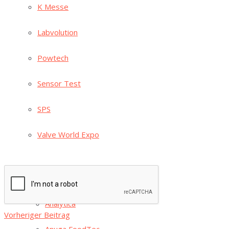
K Mes­se
Lab­vo­lu­ti­on
Pow­tech
Sen­sor Test
SPS
Val­ve World Expo
Nächster Beitrag
Ache­ma
Zuver­läs­si­ge Behälterverwiegung
Ana­ly­ti­ca
Vorheriger Beitrag