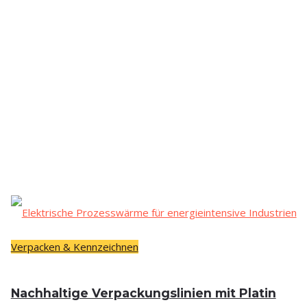
Verpacken & Kennzeichnen
Nach­hal­ti­ge Ver­pa­ckungs­li­ni­en mit Pla­tin