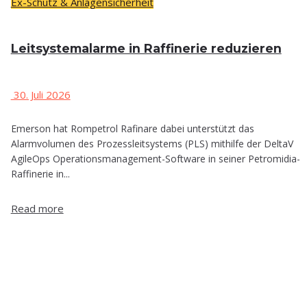
Ex-Schutz & Anlagensicherheit
Leit­sys­tem­alar­me in Raf­fi­ne­rie reduzieren
30. Juli 2026
Emerson hat Rompetrol Rafinare dabei unterstützt das
Alarmvolumen des Prozessleitsystems (PLS) mithilfe der DeltaV
AgileOps Operationsmanagement-Software in seiner Petromidia-
Raffinerie in...
Read more