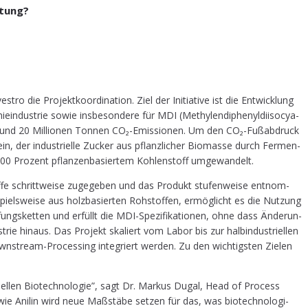
stung?
.
ie Pro­jekt­ko­or­di­na­ti­on. Ziel der Initia­ti­ve ist die Ent­wick­lung
ie­in­dus­trie sowie ins­be­son­de­re für MDI (Methy­len­di­phe­nyl­di­iso­cya­
 etwa rund 20 Mil­lio­nen Ton­nen CO₂-Emis­sio­nen. Um den CO₂-Fuß­ab­druck
n, der indus­tri­el­le Zucker aus pflanz­li­cher Bio­mas­se durch Fer­men­
 100 Pro­zent pflan­zen­ba­sier­tem Koh­len­stoff umgewandelt.
­fe schritt­wei­se zuge­ge­ben und das Pro­dukt stu­fen­wei­se ent­nom­
­spiels­wei­se aus holz­ba­sier­ten Roh­stof­fen, ermög­licht es die Nut­zung
­fungs­ket­ten und erfüllt die MDI-Spe­zi­fi­ka­tio­nen, ohne dass Ände­run­
rie hin­aus. Das Pro­jekt ska­liert vom Labor bis zur halb­in­dus­tri­el­len
n­stream-Pro­ces­sing inte­griert wer­den. Zu den wich­tigs­ten Zie­len
el­len Bio­tech­no­lo­gie”, sagt Dr. Mar­kus Dugal, Head of Pro­cess
f wie Ani­lin wird neue Maß­stä­be set­zen für das, was bio­tech­no­lo­gi­