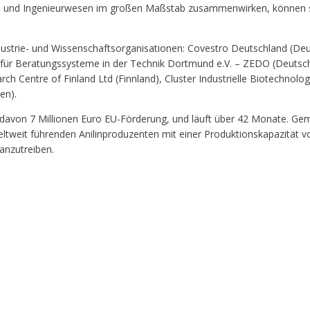
ie und Inge­nieur­we­sen im gro­ßen Maß­stab zusam­men­wir­ken, kön­nen sie 
­trie- und Wis­sen­schafts­or­ga­ni­sa­tio­nen: Cove­stro Deutsch­land (Deuts
ür Bera­tungs­sys­te­me in der Tech­nik Dort­mund e.V. – ZEDO (Deutsch­la
 Cent­re of Fin­land Ltd (Finn­land), Clus­ter Indus­tri­el­le Bio­tech­no­l
­en).
 davon 7 Mil­lio­nen Euro EU-För­de­rung, und läuft über 42 Mona­te. Gem
elt­weit füh­ren­den Ani­lin­pro­du­zen­ten mit einer Pro­duk­ti­ons­ka­pa­zi­
oranzutreiben.