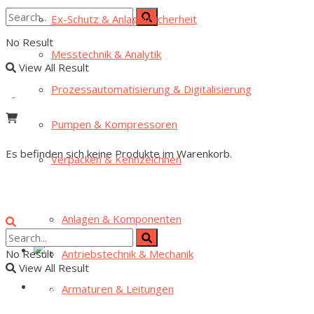
Ex-Schutz & Anlagensicherheit
No Result
Mess­tech­nik & Analytik
View All Result
Pro­zess­au­to­ma­ti­sie­rung & Digitalisierung
Pum­pen & Kompressoren
Es befinden sich keine Produkte im Warenkorb.
Ver­pa­cken & Kennzeichnen
Anla­gen & Komponenten
Antriebs­tech­nik & Mechanik
No Result
View All Result
Arma­tu­ren & Leitungen
Home