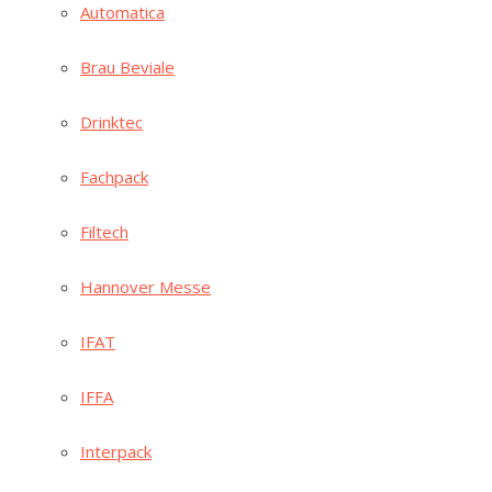
Auto­ma­ti­ca
Brau Bevia­le
Drink­tec
Fach­pack
Fil­tech
Han­no­ver Messe
IFAT
IFFA
Inter­pack