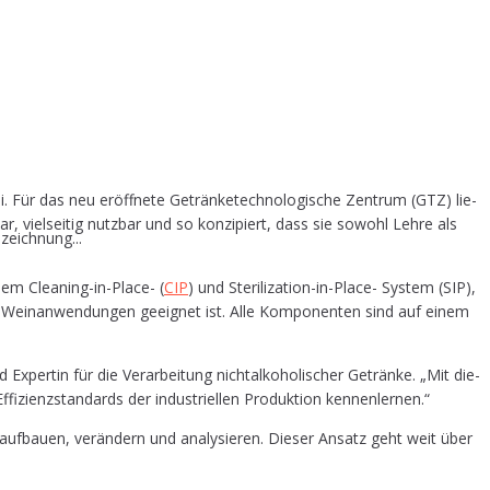
i. Für das neu eröff­ne­te Geträn­ke­tech­no­lo­gi­sche Zen­trum (GTZ) lie­
bar, viel­sei­tig nutz­bar und so kon­zi­piert, dass sie sowohl Leh­re als
zeichnung...
einem Clea­ning-in-Place- (
CIP
) und Ste­ri­liz­a­ti­on-in-Place- Sys­tem (SIP),
nd Wein­an­wen­dun­gen geeig­net ist. Alle Kom­po­nen­ten sind auf einem
Exper­tin für die Ver­ar­bei­tung nicht­al­ko­ho­li­scher Geträn­ke. „Mit die­
ffi­zi­enz­stan­dards der indus­tri­el­len Pro­duk­ti­on kennenlernen.“
 auf­bau­en, ver­än­dern und ana­ly­sie­ren. Die­ser Ansatz geht weit über