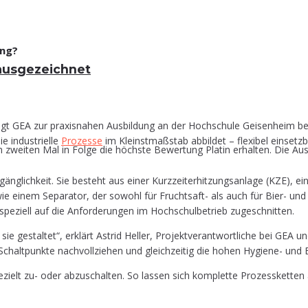
ung?
in ausgezeichnet
trägt GEA zur pra­xis­na­hen Aus­bil­dung an der Hoch­schu­le Gei­sen­heim be
 indus­tri­el­le
Pro­zes­se
im Kleinst­maß­stab abbil­det – fle­xi­bel ein­setz­
zweiten Mal in Folge die höchste Bewertung Platin erhalten. Die Aus
äng­lich­keit. Sie besteht aus einer Kurz­zei­t­er­hit­zungs­an­la­ge (KZE), 
x sowie einem Sepa­ra­tor, der sowohl für Frucht­saft- als auch für Bier- u
pe­zi­ell auf die Anfor­de­run­gen im Hoch­schul­be­trieb zugeschnitten.
e gestal­tet“, erklärt Astrid Hel­ler, Pro­jekt­ver­ant­wort­li­che bei GEA und 
en, Schalt­punk­te nach­voll­zie­hen und gleich­zei­tig die hohen Hygie­ne- und E
ezielt zu- oder abzu­schal­ten. So las­sen sich kom­plet­te Pro­zess­ket­ten