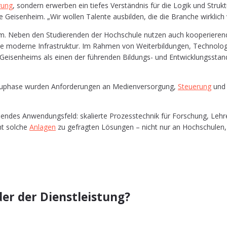
­rung
, son­dern erwer­ben ein tie­fes Ver­ständ­nis für die Logik und Struk­t
Gei­sen­heim. „Wir wol­len Talen­te aus­bil­den, die die Bran­che wirk­lich v
m. Neben den Stu­die­ren­den der Hoch­schu­le nut­zen auch koope­rie­ren­d
die moder­ne Infra­struk­tur. Im Rah­men von Wei­ter­bil­dun­gen, Tech­no­lo
ei­sen­heims als einen der füh­ren­den Bil­dungs- und Ent­wick­lungs­stand­o
u­pha­se wur­den Anfor­de­run­gen an Medi­en­ver­sor­gung,
Steue­rung
und I
des Anwen­dungs­feld: ska­lier­te Pro­zess­tech­nik für For­schung, Leh­re u
ht sol­che
Anla­gen
zu gefrag­ten Lösun­gen – nicht nur an Hoch­schu­len, s
er der Dienstleistung?