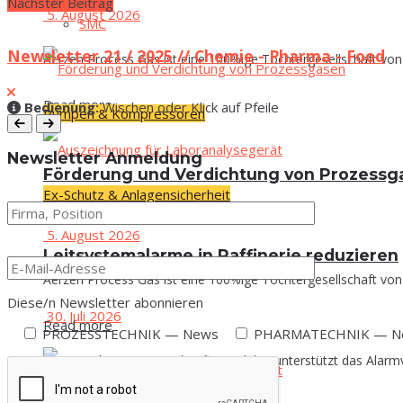
Nächster Beitrag
5. August 2026
SMC
Newsletter 21 / 2025 // Chemie - Pharma - Food
Aerzen Process Gas ist eine 100%ige Tochtergesellschaft von 
Read more
Bedie­nung:
Wischen oder Klick auf Pfeile
Pumpen & Kompressoren
News­let­ter Anmeldung
För­de­rung und Ver­dich­tung von Prozess
Ex-Schutz & Anlagensicherheit
5. August 2026
Leit­sys­tem­alar­me in Raf­fi­ne­rie reduzieren
Aerzen Process Gas ist eine 100%ige Tochtergesellschaft von 
Diese/n News­let­ter abonnieren
30. Juli 2026
Read more
PROZESSTECHNIK — News
PHARMATECHNIK — N
Emerson hat Rompetrol Rafinare dabei unterstützt das Alarmv