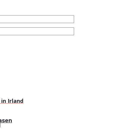
 in Irland
gasen
d