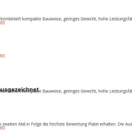
biniert kompakte Bauweise, geringes Gewicht, hohe Leistungsfähigke
in ausgezeichnet
biniert kompakte Bauweise, geringes Gewicht, hohe Leistungsfähigke
zweiten Mal in Folge die höchste Bewertung Platin erhalten. Die Aus