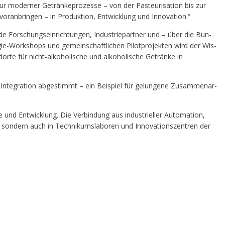
ur moder­ner Geträn­ke­pro­zes­se – von der Pas­teu­ri­sa­ti­on bis zur
or­an­brin­gen – in Pro­duk­ti­on, Ent­wick­lung und Innovation.“
e For­schungs­ein­rich­tun­gen, Indus­trie­part­ner und – über die Bun­
­gie-Work­shops und gemein­schaft­li­chen Pilot­pro­jek­ten wird der Wis­
r­te für nicht-alko­ho­li­sche und alko­ho­li­sche Geträn­ke in
nte­gra­ti­on abge­stimmt – ein Bei­spiel für gelun­ge­ne Zusam­men­ar­
nd Ent­wick­lung. Die Ver­bin­dung aus indus­tri­el­ler Auto­ma­ti­on,
on­dern auch in Tech­ni­kums­la­bo­ren und Inno­va­ti­ons­zen­tren der