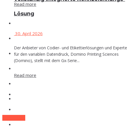
Read more
Lösung
Events
30. April 2026
Che­mie
Der Anbieter von Codier- und Etikettierlösungen und Experte
Phar­ma
für den variablen Datendruck, Domino Printing Sciences
(Domino), stellt mit dem Gx-Serie...
Food
Read more
Labor
Events
Lexi­kon
Che­mie
Zum E-Mag
Phar­ma