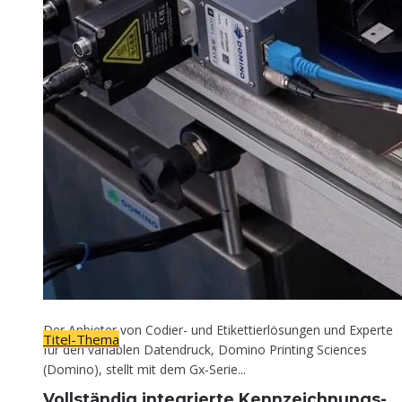
Titel-Thema
Voll­stän­dig inte­grier­te Kennzeichnungs-
Lösung
30. April 2026
Der Anbieter von Codier- und Etikettierlösungen und Experte
Titel-Thema
für den variablen Datendruck, Domino Printing Sciences
(Domino), stellt mit dem Gx-Serie...
Voll­stän­dig inte­grier­te Kennzeichnungs-