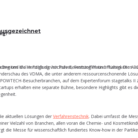
in ausgezeichnet
ung?
ing und die Her­stel­lung von Pul­ver, Fest­stof­fen und Flüs­sig­kei­ten
zweiten Mal in Folge die höchste Bewertung Platin erhalten. Die Aus
e Son­der­schau des VDMA, die unter ande­rem res­sour­cen­scho­nen­de Lösun
he POW­TECH-Besu­cher­bran­chen, auf dem Exper­ten­fo­rum sta­ge­talks II z
r­tups erhal­ten eine sepa­ra­te Büh­ne, beson­de­re High­lights gibt es di
egenheit.
n die aktu­el­len Lösun­gen der
Ver­fah­rens­tech­nik
. Dabei umfasst die Mes­se 
 Viel­zahl von Bran­chen, allen vor­an die Che­mie- und Kos­me­tik­in­dus­tri
t die Mes­se für wis­sen­schaft­lich fun­dier­tes Know-how in der Partike