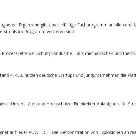
ne­ten. Ergän­zend gibt das viel­fäl­ti­ge Fach­pro­gramm an allen drei Mes­s
e erst­mals im Pro­gramm ver­tre­ten sind:
 Pro­zess­ket­te der Schütt­gut­in­dus­trie – aus mecha­ni­schen und ther­m
tand 4–453, nut­zen deut­sche Star­tups und Jung­un­ter­neh­men die Platt­
te Uni­ver­si­tä­ten und Hoch­schu­len. Ein direk­ter Anlauf­punkt für Stu­
­gnet auf jeder POWTECH. Die Demons­tra­ti­on von Explo­sio­nen an rea­