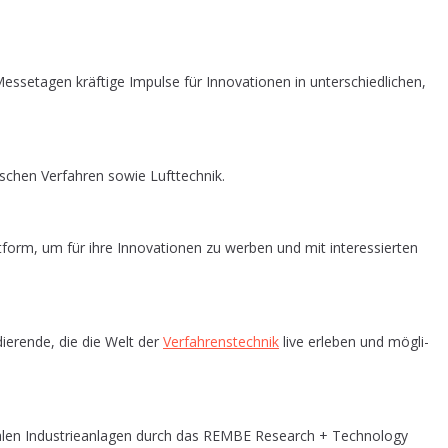
e­ta­gen kräf­ti­ge Impul­se für Inno­va­tio­nen in unter­schied­li­chen,
i­schen Ver­fah­ren sowie Lufttechnik.
form, um für ihre Inno­va­tio­nen zu wer­ben und mit inter­es­sier­ten
die­ren­de, die die Welt der
Ver­fah­rens­tech­nik
live erle­ben und mög­li­
len Indus­trie­an­la­gen durch das REMBE Rese­arch + Tech­no­lo­gy