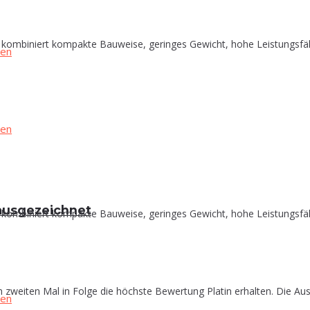
biniert kompakte Bauweise, geringes Gewicht, hohe Leistungsfähigke
in ausgezeichnet
biniert kompakte Bauweise, geringes Gewicht, hohe Leistungsfähigke
zweiten Mal in Folge die höchste Bewertung Platin erhalten. Die Aus