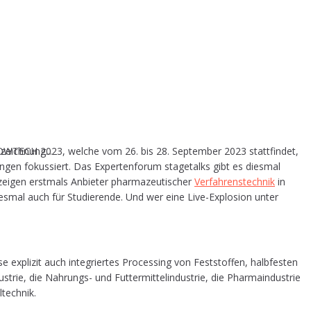
 POWTECH 2023, wel­che vom 26. bis 28. Sep­tem­ber 2023 statt­fin­det,
zeichnung...
­gen fokus­siert. Das Exper­ten­fo­rum sta­ge­talks gibt es dies­mal
ei­gen erst­mals Anbie­ter phar­ma­zeu­ti­scher
Ver­fah­rens­tech­nik
in
es­mal auch für Stu­die­ren­de. Und wer eine Live-Explo­si­on unter
expli­zit auch inte­grier­tes Pro­ces­sing von Fest­stof­fen, halb­fes­ten
e, die Nah­rungs- und Fut­ter­mit­tel­in­dus­trie, die Phar­ma­in­dus­trie
ltechnik.