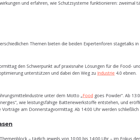
wir­kun­gen und erfah­ren, wie Schutz­sys­te­me funk­tio­nie­ren: zwei­mal
r­schied­li­chen The­men bie­ten die bei­den Exper­ten­fo­ren sta­ge­talks in
or­mit­tag den Schwer­punkt auf pra­xis­na­he Lösun­gen für die Food- un
op­ti­mie­rung unter­stüt­zen und dabei den Weg zu
Indus­trie
4.0 ebnen.
rungs­mit­tel­in­dus­trie unter dem Mot­to „
Food
goes Pow­der“. Ab 13:0
ies“, wie leis­tungs­fä­hi­ge Bat­te­rie­werk­stof­fe ent­ste­hen, und eröff­
 die Vor­trä­ge am Don­ners­tag­vor­mit­tag. Ab 14:00 Uhr wer­den schließ­li
gasen
The­men­block – täg­lich jeweils von 10:00 bis 14:00 Uhr – im Fokus der 