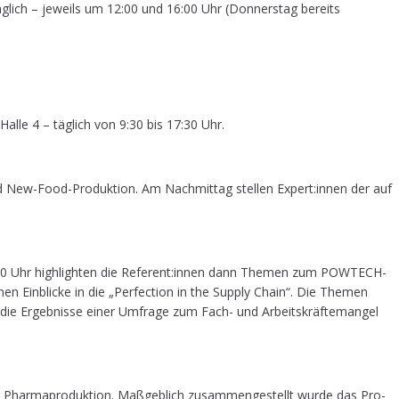
 täg­lich – jeweils um 12:00 und 16:00 Uhr (Don­ners­tag bereits
 Hal­le 4 – täg­lich von 9:30 bis 17:30 Uhr.
d New-Food-Pro­duk­ti­on. Am Nach­mit­tag stel­len Expert:innen der auf
0 Uhr high­ligh­ten die Referent:innen dann The­men zum POW­TECH-
nen Ein­bli­cke in die „Per­fec­tion in the Sup­ply Chain“. Die The­men
ch die Ergeb­nis­se einer Umfra­ge zum Fach- und Arbeits­kräf­te­man­gel
Phar­ma­pro­duk­ti­on. Maß­geb­lich zusam­men­ge­stellt wur­de das Pro­