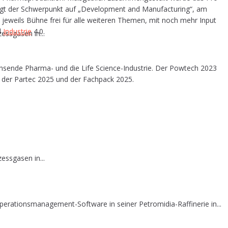
egt der Schwer­punkt auf „Deve­lo­p­ment and Manu­fac­tu­ring“, am
 es jeweils Büh­ne frei für alle wei­te­ren The­men, mit noch mehr Input
nd
Indus­trie
4.0.
essgasen in...
ch­sen­de Phar­ma- und die Life Sci­ence-Indus­trie. Der Pow­tech 2023
t der Par­tec 2025 und der Fach­pack 2025.
essgasen in...
erationsmanagement-Software in seiner Petromidia-Raffinerie in...