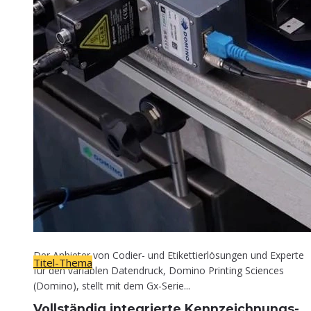
Titel-Thema
Voll­stän­dig inte­grier­te Kennzeichnungs-
Lösung
30. April 2026
Der Anbieter von Codier- und Etikettierlösungen und Experte
Titel-Thema
für den variablen Datendruck, Domino Printing Sciences
(Domino), stellt mit dem Gx-Serie...
Voll­stän­dig inte­grier­te Kennzeichnungs-