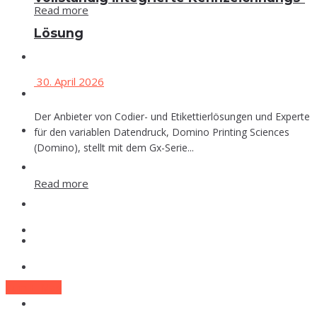
Read more
Lösung
Events
30. April 2026
Che­mie
Der Anbieter von Codier- und Etikettierlösungen und Experte
Phar­ma
für den variablen Datendruck, Domino Printing Sciences
(Domino), stellt mit dem Gx-Serie...
Food
Read more
Labor
Events
Lexi­kon
Che­mie
Zum E-Mag
Phar­ma