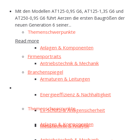
Mit den Modellen AT125-0,9S G6, AT125-1,3S G6 und
E‑Mag
AT250-0,9S G6 führt Aerzen die ersten Baugrößen der
neuen Generation 6 seiner...
The­men­schwer­punk­te
Read more
Anla­gen & Komponenten
Fir­men­por­traits
Antriebs­tech­nik & Mechanik
Bran­chen­spie­gel
Arma­tu­ren & Leitungen
E‑Mag
Ener­gie­ef­fi­zi­enz & Nachhaltigkeit
The­men­schwer­punk­te
Ex-Schutz & Anlagensicherheit
Anla­gen & Komponenten
Mess­tech­nik & Analytik
Antriebs­tech­nik & Mechanik