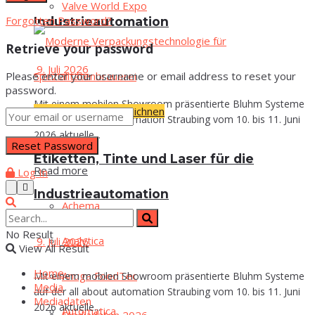
Val­ve World Expo
Forgotten Password?
Industrieautomation
Retrieve your password
9. Juli 2026
Please enter your username or email address to reset your
password.
Mit einem mobilen Showroom präsentierte Bluhm Systeme
Verpacken & Kennzeichnen
auf der all about automation Straubing vom 10. bis 11. Juni
2026 aktuelle...
Eti­ket­ten, Tin­te und Laser für die
Read more
Log In
Industrieautomation
Ache­ma
No Result
Ana­ly­ti­ca
9. Juli 2026
View All Result
Home
Anu­ga FoodTec
Mit einem mobilen Showroom präsentierte Bluhm Systeme
Media
auf der all about automation Straubing vom 10. bis 11. Juni
Media­da­ten
2026 aktuelle...
Auto­ma­ti­ca