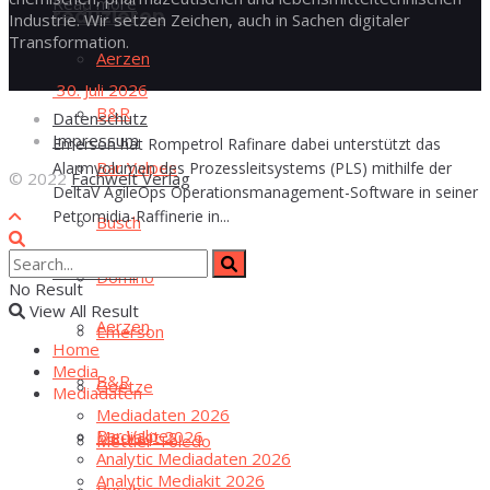
Read more
reduzieren
Industrie. Wir setzen Zeichen, auch in Sachen digitaler
Transformation.
Aer­zen
30. Juli 2026
B&R
Daten­schutz
Impres­sum
Emerson hat Rompetrol Rafinare dabei unterstützt das
Bar Val­pes
Alarmvolumen des Prozessleitsystems (PLS) mithilfe der
© 2022
Fachwelt Verlag
DeltaV AgileOps Operationsmanagement-Software in seiner
Petromidia-Raffinerie in...
Busch
Read more
Domi­no
No Result
View All Result
Aer­zen
Emer­son
Home
Media
B&R
Goe­t­ze
Media­da­ten
Media­da­ten 2026
Bar Val­pes
Media­kit 2026
Mett­ler Toledo
Ana­ly­tic Media­da­ten 2026
Ana­ly­tic Media­kit 2026