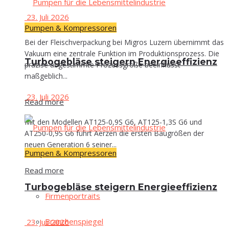
23. Juli 2026
Pumpen & Kompressoren
Bei der Fleischverpackung bei Migros Luzern übernimmt das
Vakuum eine zentrale Funktion im Produktionsprozess. Die
Tur­bo­ge­blä­se stei­gern Energieeffizienz
präzise abgestimmte Prozessgröße beeinflusst
maßgeblich...
23. Juli 2026
Read more
Mit den Modellen AT125-0,9S G6, AT125-1,3S G6 und
AT250-0,9S G6 führt Aerzen die ersten Baugrößen der
neuen Generation 6 seiner...
Pumpen & Kompressoren
Read more
Tur­bo­ge­blä­se stei­gern Energieeffizienz
Fir­men­por­traits
Bran­chen­spie­gel
23. Juli 2026