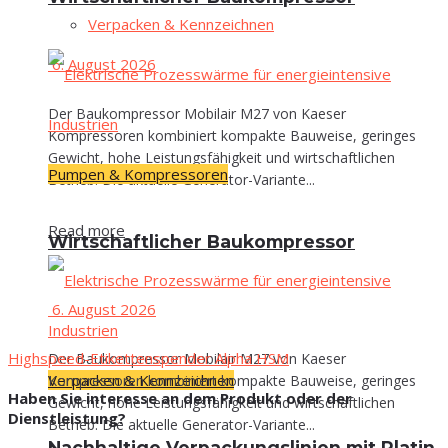
Ver­pa­cken & Kennzeichnen
6. August 2026
Der Baukompressor Mobilair M27 von Kaeser
Kompressoren kombiniert kompakte Bauweise, geringes
Gewicht, hohe Leistungsfähigkeit und wirtschaftlichen
Pumpen & Kompressoren
Betrieb. Die aktuelle Generator-Variante...
Read more
Wirt­schaft­li­cher Baukompressor
6. August 2026
Highspeed-Etikettenspender Alpha HSM
Der Baukompressor Mobilair M27 von Kaeser
Verpacken & Kennzeichnen
Kompressoren kombiniert kompakte Bauweise, geringes
Haben Sie interesse an dem Produkt oder der
Gewicht, hohe Leistungsfähigkeit und wirtschaftlichen
Dienstleistung?
Betrieb. Die aktuelle Generator-Variante...
Nach­hal­ti­ge Ver­pa­ckungs­li­ni­en mit Pla­tin