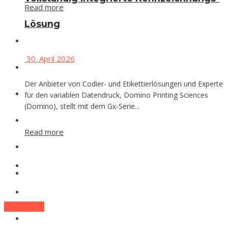
Read more
Lösung
Events
30. April 2026
Che­mie
Der Anbieter von Codier- und Etikettierlösungen und Experte
Phar­ma
für den variablen Datendruck, Domino Printing Sciences
(Domino), stellt mit dem Gx-Serie...
Food
Read more
Labor
Events
Lexi­kon
Che­mie
Zum E-Mag
Phar­ma