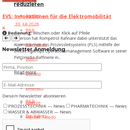
Read more
reduzieren
Aer­zen
EVS: Innovationen für die Elektromobilität
30. Juli 2026
B&R
Bedie­nung:
Wischen oder Klick auf Pfeile
Emerson hat Rompetrol Rafinare dabei unterstützt das
Bar Val­pes
Alarmvolumen des Prozessleitsystems (PLS) mithilfe der
News­let­ter Anmeldung
DeltaV AgileOps Operationsmanagement-Software in seiner
Petromidia-Raffinerie in...
Busch
Read more
Domi­no
Aer­zen
Emer­son
Diese/n News­let­ter abonnieren
B&R
Goe­t­ze
PROZESSTECHNIK — News
PHARMATECHNIK — News
WASSER & ABWASSER — News
Bar Val­pes
Mett­ler Toledo