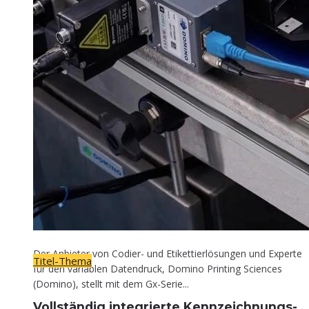
Titel-Thema
Voll­stän­dig inte­grier­te Kennzeichnungs-
Lösung
30. April 2026
Der Anbieter von Codier- und Etikettierlösungen und Experte
Titel-Thema
für den variablen Datendruck, Domino Printing Sciences
(Domino), stellt mit dem Gx-Serie...
Voll­stän­dig inte­grier­te Kennzeichnungs-