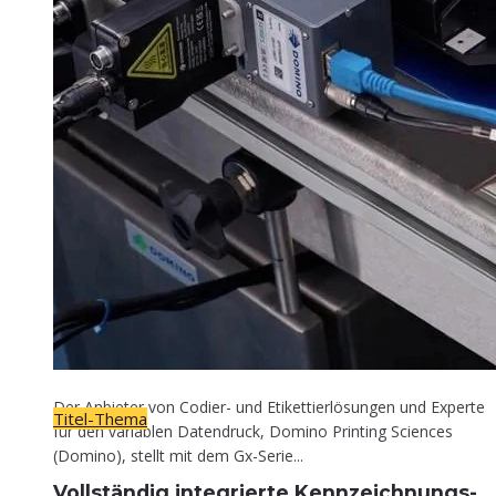
Titel-Thema
Voll­stän­dig inte­grier­te Kennzeichnungs-
Lösung
30. April 2026
Der Anbieter von Codier- und Etikettierlösungen und Experte
Titel-Thema
für den variablen Datendruck, Domino Printing Sciences
(Domino), stellt mit dem Gx-Serie...
Voll­stän­dig inte­grier­te Kennzeichnungs-