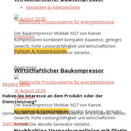
Ver­pa­cken & Kennzeichnen
6. August 2026
Der Baukompressor Mobilair M27 von Kaeser
Kompressoren kombiniert kompakte Bauweise, geringes
Gewicht, hohe Leistungsfähigkeit und wirtschaftlichen
Pumpen & Kompressoren
Betrieb. Die aktuelle Generator-Variante...
Read more
Wirt­schaft­li­cher Baukompressor
Eingang Mitte
6. August 2026
Haben Sie interesse an dem Produkt oder der
Dienstleistung?
Der Baukompressor Mobilair M27 von Kaeser
Verpacken & Kennzeichnen
Kompressoren kombiniert kompakte Bauweise, geringes
Gerne helfen wir Ihnen mit dem Anbieter in Kontakt zu treten.
Gewicht, hohe Leistungsfähigkeit und wirtschaftlichen
Zum Formular
Betrieb. Die aktuelle Generator-Variante...
Nach­hal­ti­ge Ver­pa­ckungs­li­ni­en mit Pla­tin