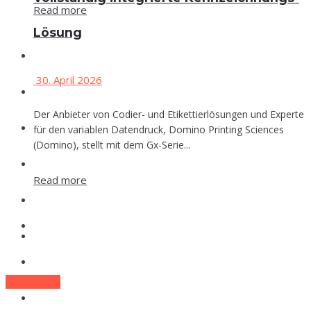
Read more
Lösung
Events
30. April 2026
Che­mie
Der Anbieter von Codier- und Etikettierlösungen und Experte
Phar­ma
für den variablen Datendruck, Domino Printing Sciences
(Domino), stellt mit dem Gx-Serie...
Food
Read more
Labor
Events
Lexi­kon
Che­mie
Zum E-Mag
Phar­ma