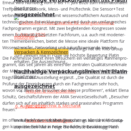
Erneut wird Nürn­berg vom 9. bis 11. Juni 2026 zum inter­na­tio­na­len
Read more
Treff­punkt für Sen­so­rik, Mess- und Prüf­tech­nik. Die Sensor+Test
ausgezeichnet
ver­bin­det indus­tri­el­le Pra­xis mit wis­sen­schaft­li­chem Aus­tausch und
tech­no­lo­gi­schen Ent­wick­lun­gen und wird durch ein umfang­rei­ches
Fach­pro­gramm ergänzt. Mit zwei beglei­ten­den Kon­gres­sen sowie
6. August 2026
einem hoch­ka­rä­tig besetz­ten Fach­fo­rum, u.a. auch mit mode­rier­
ten The­men­be­rei­chen, bie­tet die Mes­se eine idea­le Platt­form für
Wis­sens­trans­fer, Net­wor­king und zukunfts­wei­sen­de Impulse.
Im Rahmen des Nachhaltigkeitsratings hat die KHS Group
Verpacken & Kennzeichnen
zum zweiten Mal in Folge die höchste Bewertung Platin
Die Fach­mes­se bie­tet ihren Besu­chern ein viel­fäl­ti­ges Rah­men­pro­
erhalten. Die Auszeichnung...
gramm, das seit Jah­ren als eines der zen­tra­len Qua­li­täts­merk­ma­le
der Mes­se gilt. Auch 2026 wird die­ses durch ein hoch­ka­rä­ti­ges Vor­
Nach­hal­ti­ge Ver­pa­ckungs­li­ni­en mit Pla­tin
Read more
trags­fo­rum in der Aus­stel­lung ergänzt. „Die Qua­li­tät ist durch die
Prü­fung der Ein­rei­chun­gen durch ein Fach­gre­mi­um sehr hoch,
ausgezeichnet
wovon vor allem die Besu­cher der Mes­se pro­fi­tie­ren“, erklärt Ele­na
Anla­gen & Komponenten
Schultz, Geschäfts­füh­re­rin der AMA Ser­vice­Ge­sell­schaft. „Besu­cher
dür­fen sich auf ein inhalt­lich star­kes und pra­xis­na­hes Pro­gramm
Antriebs­tech­nik & Mechanik
6. August 2026
freuen.“
Im offe­nen Fach­fo­rum erhal­ten Besu­cher an allen drei Mes­se­ta­
Arma­tu­ren & Leitungen
Im Rahmen des Nachhaltigkeitsratings hat die KHS Group
gen kom­pak­te Ein­bli­cke in neue Pro­duk­te, Ent­wick­lun­gen und
zum zweiten Mal in Folge die höchste Bewertung Platin