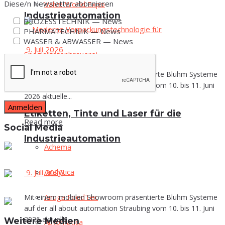
Diese/n News­let­ter abonnieren
Val­ve World Expo
Industrieautomation
PROZESSTECHNIK — News
PHARMATECHNIK — News
WASSER & ABWASSER — News
9. Juli 2026
Mit einem mobilen Showroom präsentierte Bluhm Systeme
Verpacken & Kennzeichnen
auf der all about automation Straubing vom 10. bis 11. Juni
2026 aktuelle...
Eti­ket­ten, Tin­te und Laser für die
Read more
Social Media
Industrieautomation
Ache­ma
Ana­ly­ti­ca
9. Juli 2026
Anu­ga FoodTec
Mit einem mobilen Showroom präsentierte Bluhm Systeme
auf der all about automation Straubing vom 10. bis 11. Juni
2026 aktuelle...
Wei­te­re Medien
Auto­ma­ti­ca