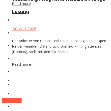
Read more
Lösung
Events
30. April 2026
Che­mie
Der Anbieter von Codier- und Etikettierlösungen und Experte
Phar­ma
für den variablen Datendruck, Domino Printing Sciences
(Domino), stellt mit dem Gx-Serie...
Food
Read more
Labor
Events
Lexi­kon
Che­mie
Zum E-Mag
Phar­ma