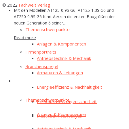
© 2022
Fachwelt Verlag
Mit den Modellen AT125-0,9S G6, AT125-1,3S G6 und
E‑Mag
AT250-0,9S G6 führt Aerzen die ersten Baugrößen der
neuen Generation 6 seiner...
The­men­schwer­punk­te
Read more
Anla­gen & Komponenten
Fir­men­por­traits
Antriebs­tech­nik & Mechanik
Bran­chen­spie­gel
Arma­tu­ren & Leitungen
E‑Mag
Ener­gie­ef­fi­zi­enz & Nachhaltigkeit
The­men­schwer­punk­te
Ex-Schutz & Anlagensicherheit
Anla­gen & Komponenten
Mess­tech­nik & Analytik
Antriebs­tech­nik & Mechanik