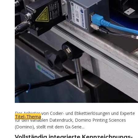
Titel-Thema
Voll­stän­dig inte­grier­te Kennzeichnungs-
Lösung
30. April 2026
Der Anbieter von Codier- und Etikettierlösungen und Experte
Titel-Thema
für den variablen Datendruck, Domino Printing Sciences
(Domino), stellt mit dem Gx-Serie...
Voll­stän­dig inte­grier­te Kennzeichnungs-