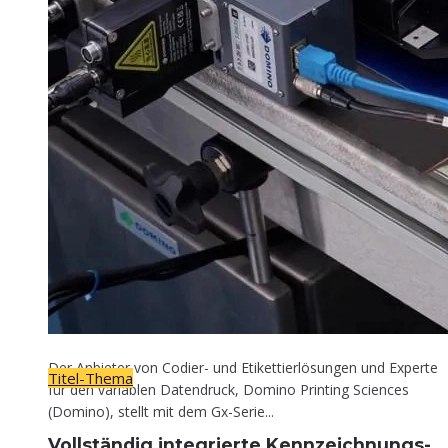
Titel-Thema
Voll­stän­dig inte­grier­te Kennzeichnungs-
Lösung
30. April 2026
Der Anbieter von Codier- und Etikettierlösungen und Experte
Titel-Thema
für den variablen Datendruck, Domino Printing Sciences
(Domino), stellt mit dem Gx-Serie...
Voll­stän­dig inte­grier­te Kennzeichnungs-