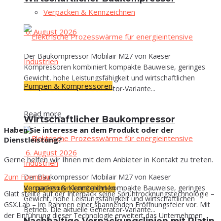
Ver­pa­cken & Kennzeichnen
6. August 2026
Der Baukompressor Mobilair M27 von Kaeser
Kompressoren kombiniert kompakte Bauweise, geringes
Gewicht, hohe Leistungsfähigkeit und wirtschaftlichen
Pumpen & Kompressoren
Betrieb. Die aktuelle Generator-Variante...
Read more
Wirt­schaft­li­cher Baukompressor
Haben Sie interesse an dem Produkt oder der
Dienstleistung?
6. August 2026
Gerne helfen wir Ihnen mit dem Anbieter in Kontakt zu treten.
Zum Formular
Der Baukompressor Mobilair M27 von Kaeser
Verpacken & Kennzeichnen
Kompressoren kombiniert kompakte Bauweise, geringes
Glatt stell­te auf der Inter­pack sei­ne Sprüh­trock­nungs­tech­no­lo­gie –
Gewicht, hohe Leistungsfähigkeit und wirtschaftlichen
GSX.Lab – im Rah­men einer span­nen­den Eröff­nungs­fei­er vor. Mit
Betrieb. Die aktuelle Generator-Variante...
der Ein­füh­rung die­ser Tech­no­lo­gie erwei­tert das Unter­neh­men
Nach­hal­ti­ge Ver­pa­ckungs­li­ni­en mit Pla­tin