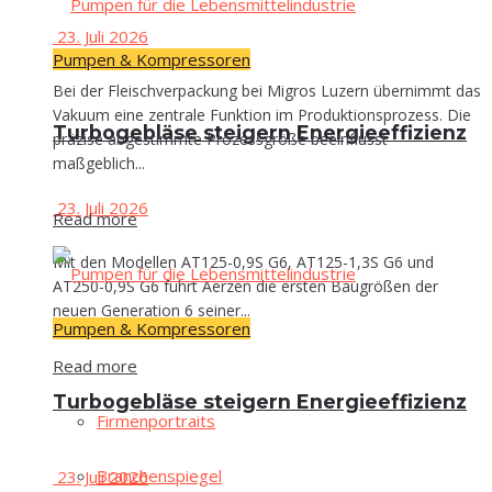
23. Juli 2026
Pumpen & Kompressoren
Bei der Fleischverpackung bei Migros Luzern übernimmt das
Vakuum eine zentrale Funktion im Produktionsprozess. Die
Tur­bo­ge­blä­se stei­gern Energieeffizienz
präzise abgestimmte Prozessgröße beeinflusst
maßgeblich...
23. Juli 2026
Read more
Mit den Modellen AT125-0,9S G6, AT125-1,3S G6 und
AT250-0,9S G6 führt Aerzen die ersten Baugrößen der
neuen Generation 6 seiner...
Pumpen & Kompressoren
Read more
Tur­bo­ge­blä­se stei­gern Energieeffizienz
Fir­men­por­traits
Bran­chen­spie­gel
23. Juli 2026