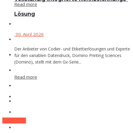
Read more
Lösung
Events
30. April 2026
Che­mie
Der Anbieter von Codier- und Etikettierlösungen und Experte
Phar­ma
für den variablen Datendruck, Domino Printing Sciences
(Domino), stellt mit dem Gx-Serie...
Food
Read more
Labor
Events
Lexi­kon
Che­mie
Zum E-Mag
Phar­ma