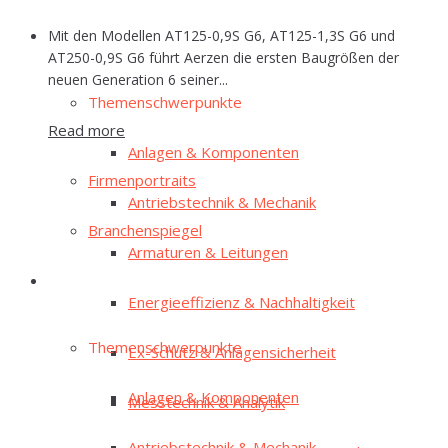
Mit den Modellen AT125-0,9S G6, AT125-1,3S G6 und
E‑Mag
AT250-0,9S G6 führt Aerzen die ersten Baugrößen der
neuen Generation 6 seiner...
The­men­schwer­punk­te
Read more
Anla­gen & Komponenten
Fir­men­por­traits
Antriebs­tech­nik & Mechanik
Bran­chen­spie­gel
Arma­tu­ren & Leitungen
E‑Mag
Ener­gie­ef­fi­zi­enz & Nachhaltigkeit
The­men­schwer­punk­te
Ex-Schutz & Anlagensicherheit
Anla­gen & Komponenten
Mess­tech­nik & Analytik
Antriebs­tech­nik & Mechanik