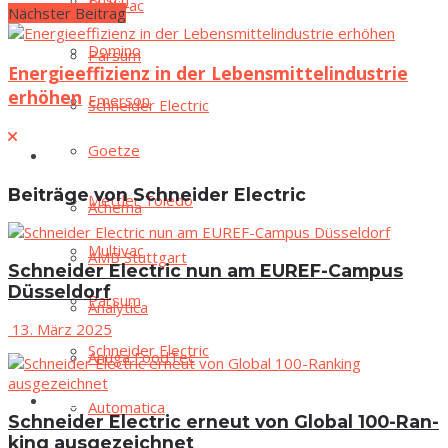
Busch
Mul­ti­vac
Nächster Beitrag
Domi­no
Par­sum
Energieeffizienz in der Lebensmittelindustrie
erhöhen
Emer­son
Schnei­der Electric
Goe­t­ze
Mes­sen
Beiträge von Schneider Electric
Mett­ler Toledo
Ache­ma
Mul­ti­vac
AMB Stutt­gart
Schnei­der Electric nun am EUREF-Cam­pus
Düsseldorf
Par­sum
Ana­ly­ti­ca
13. März 2025
Schnei­der Electric
Anu­ga FoodTec
Mes­sen
Auto­ma­ti­ca
Schnei­der Electric erneut von Glo­bal 100-Ran­
king ausgezeichnet