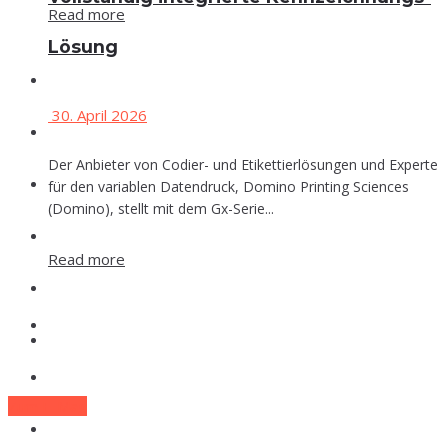
Read more
Lösung
Events
30. April 2026
Che­mie
Der Anbieter von Codier- und Etikettierlösungen und Experte
Phar­ma
für den variablen Datendruck, Domino Printing Sciences
(Domino), stellt mit dem Gx-Serie...
Food
Read more
Labor
Events
Lexi­kon
Che­mie
Zum E-Mag
Phar­ma