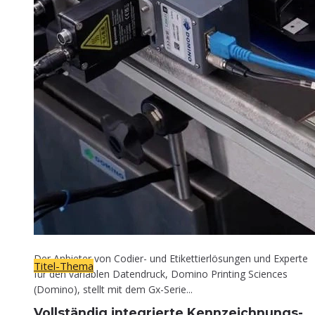
Titel-Thema
Voll­stän­dig inte­grier­te Kennzeichnungs-
Lösung
30. April 2026
Der Anbieter von Codier- und Etikettierlösungen und Experte
Titel-Thema
für den variablen Datendruck, Domino Printing Sciences
(Domino), stellt mit dem Gx-Serie...
Voll­stän­dig inte­grier­te Kennzeichnungs-