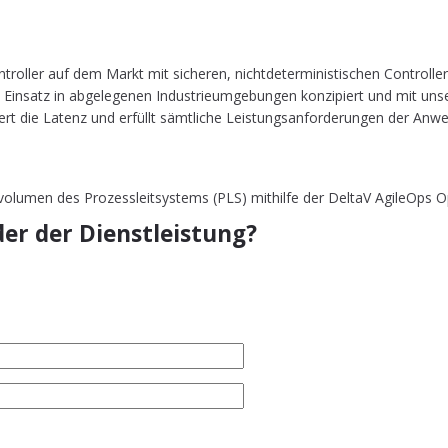
­trol­ler auf dem Markt mit siche­ren, nicht­de­ter­mi­nis­ti­schen Con­trol
 Ein­satz in abge­le­ge­nen Indus­trie­um­ge­bun­gen kon­zi­piert und mit uns
­ziert die Latenz und erfüllt sämt­li­che Leis­tungs­an­for­de­run­gen der A
olumen des Prozessleitsystems (PLS) mithilfe der DeltaV AgileOps Op
er der Dienstleistung?