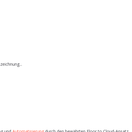
zeichnung...
ung und
Auto­ma­ti­sie­rung
durch den bewähr­ten Floor to Cloud-Ansatz