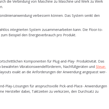
­on. Durch die Ver­bin­dung von Maschi­ne zu Maschi­ne und Werk zu Werk
en.
­ons­li­ni­en­an­wen­dung ver­bes­sern kön­nen. Das Sys­tem senkt den
ht­los inte­grier­ten Sys­tem zusam­men­ar­bei­ten kann. Die Floor-to-
 – zum Bei­spiel den Ener­gie­ver­brauch pro Produkt.
t­schritt­li­chen Kom­po­nen­ten für Plug-and-Play- Pro­duk­ti­vi­tät. Das
n bewähr­ten Vibra­ti­ons­wen­del­för­de­rern, Nach­füll­ge­rä­ten und
Steue­
­on­lay­outs exakt an die Anfor­de­run­gen der Anwen­dung ange­passt wer­
Plug-and-Play-Lösun­gen für anspruchs­vol­le Pick-and-Place- Anwen­dun­gen
me Her­stel­ler dabei, Takt­zei­ten zu ver­kür­zen, den Durch­satz zu