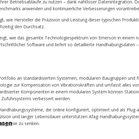
l ihrer Betriebs­ab­läu­fe zu nut­zen – dank naht­lo­ser Daten­in­te­gra­ti
Bench­marks anwen­den und kon­ti­nu­ier­li­che Ver­bes­se­run­gen vorantreib
ie Her­stel­ler die Prä­zi­si­on und Leis­tung die­ser typi­schen Pro­duk­ti
ch­zei­tig den Durchsatz.
zeigt, wie das gesam­te Tech­no­lo­gie­spek­trum von Emer­son in einem na
hritt­li­cher Soft­ware und lie­fert so detail­lier­te Hand­ha­bungs­da­ten
rt­fo­lio an stan­dar­di­sier­ten Sys­te­men, modu­la­ren Bau­grup­pen und for
h­no­lo­gie zur Kom­pen­sa­ti­on von Vibra­ti­ons­kräf­ten und umfasst alles vo
dar­di­sier­ter Kom­po­nen­ten in einem modu­la­ren Sys­tem kön­nen Sta­ti
es Zuführ­sys­tems ver­bes­sert werden.
e Hand­ha­bungs­sys­te­me, die online kon­fi­gu­riert, opti­miert und als 
zi­si­on und lan­ger Lebens­dau­er unter­stüt­zen Afag-Hand­ha­bungs­sys­te­
gasen
ungs­li­nie zu senken.