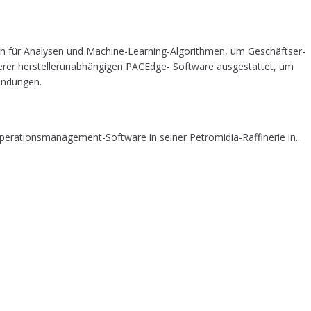
­lern für Ana­ly­sen und Machi­ne-Lear­ning-Algo­rith­men, um Geschäfts­er­
e­rer her­stel­ler­un­ab­hän­gi­gen PACEdge- Soft­ware aus­ge­stat­tet, um
nwendungen.
erationsmanagement-Software in seiner Petromidia-Raffinerie in...