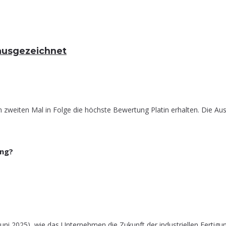
in ausgezeichnet
zweiten Mal in Folge die höchste Bewertung Platin erhalten. Die Aus
ung?
uni 2025), wie das Unter­neh­men die Zukunft der indus­tri­el­len Fer­ti­g