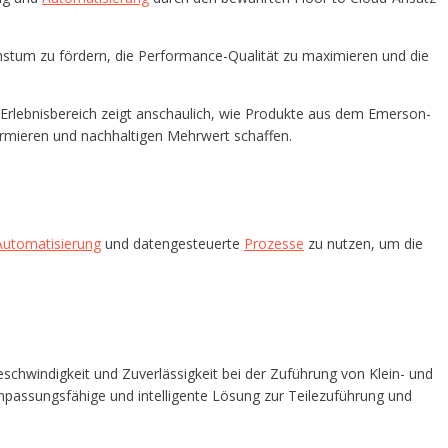
tum zu för­dern, die Per­for­mance-Qua­li­tät zu maxi­mie­ren und die
Erleb­nis­be­reich zeigt anschau­lich, wie Pro­duk­te aus dem Emer­son-
or­mie­ren und nach­hal­ti­gen Mehr­wert schaffen.
uto­ma­ti­sie­rung
und daten­ge­steu­er­te
Pro­zes­se
zu nut­zen, um die
Geschwin­dig­keit und Zuver­läs­sig­keit bei der Zufüh­rung von Klein- und
as­sungs­fä­hi­ge und intel­li­gen­te Lösung zur Tei­le­zu­füh­rung und