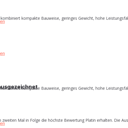
biniert kompakte Bauweise, geringes Gewicht, hohe Leistungsfähigke
in ausgezeichnet
biniert kompakte Bauweise, geringes Gewicht, hohe Leistungsfähigke
zweiten Mal in Folge die höchste Bewertung Platin erhalten. Die Aus