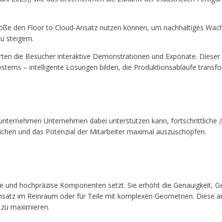
ße den Floor to Cloud-Ansatz nut­zen kön­nen, um nach­hal­ti­ges Wachs­
 zu steigern.
 die Besu­cher inter­ak­ti­ve Demons­tra­tio­nen und Expo­na­te. Die­ser 
ms – intel­li­gen­te Lösun­gen bil­den, die Pro­duk­ti­ons­ab­läu­fe trans­f
ter­neh­men Unter­neh­men dabei unter­stüt­zen kann, fort­schritt­li­che
A
rrei­chen und das Poten­zi­al der Mit­ar­bei­ter maxi­mal auszuschöpfen.
i­ble und hoch­prä­zi­se Kom­po­nen­ten setzt. Sie erhöht die Genau­ig­keit, 
Ein­satz im Rein­raum oder für Tei­le mit kom­ple­xen Geo­me­trien. Die­se anp
atz zu maximieren.