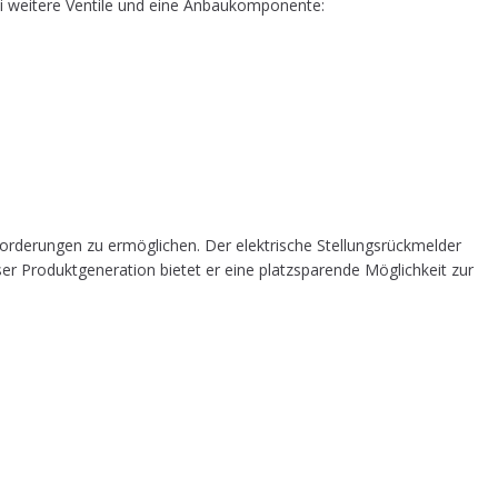
ei wei­te­re Ven­ti­le und eine Anbaukomponente:
for­de­run­gen zu ermög­li­chen. Der elek­tri­sche Stel­lungs­rück­mel­der
r Pro­dukt­ge­nera­ti­on bie­tet er eine platz­spa­ren­de Mög­lich­keit zur