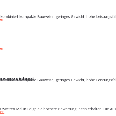
biniert kompakte Bauweise, geringes Gewicht, hohe Leistungsfähigke
in ausgezeichnet
biniert kompakte Bauweise, geringes Gewicht, hohe Leistungsfähigke
zweiten Mal in Folge die höchste Bewertung Platin erhalten. Die Aus