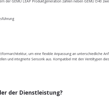
­rei­tern der GEMÜ LEAP Pro­dukt­ge­nera­ti­on zäh­len neben GEMÜ D40 zw
ausführung
tt­form­ar­chi­tek­tur, um eine fle­xi­ble Anpas­sung an unter­schied­li­che An
 und inte­grier­te Sen­so­rik aus. Kom­pa­ti­bel mit den Ven­til­ty­pen die­se
er der Dienstleistung?