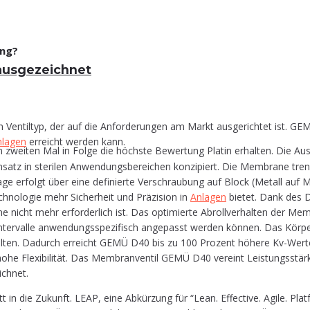
ung?
in ausgezeichnet
Ven­til­typ, der auf die Anfor­de­run­gen am Markt aus­ge­rich­tet ist. GEM
la­gen
erreicht wer­den kann.
zweiten Mal in Folge die höchste Bewertung Platin erhalten. Die Aus
satz in ste­ri­len Anwen­dungs­be­rei­chen kon­zi­piert. Die Mem­bra­ne tr
­ge erfolgt über eine defi­nier­te Ver­schrau­bung auf Block (Metall auf M
no­lo­gie mehr Sicher­heit und Prä­zi­si­on in
Anla­gen
bie­tet. Dank des Di
nicht mehr erfor­der­lich ist. Das opti­mier­te Abroll­ver­hal­ten der Mem­
er­val­le anwen­dungs­spe­zi­fisch ange­passt wer­den kön­nen. Das Kör­pe
­ten. Dadurch erreicht GEMÜ D40 bis zu 100 Pro­zent höhe­re Kv-Wer­te. Di
e Fle­xi­bi­li­tät. Das Mem­bran­ven­til GEMÜ D40 ver­eint Leis­tungs­stär­k
ichnet.
in die Zukunft. LEAP, eine Abkür­zung für “Lean. Effec­ti­ve. Agi­le. Plat­for