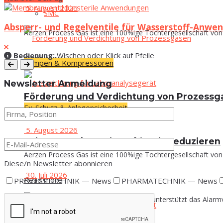
5. August 2026
SMC
Absperr- und Regelventile für Wasserstoff-Anwe
Aerzen Process Gas ist eine 100%ige Tochtergesellschaft von 
Bedie­nung:
Wischen oder Klick auf Pfeile
Read more
Pumpen & Kompressoren
News­let­ter Anmeldung
För­de­rung und Ver­dich­tung von Prozess
Ex-Schutz & Anlagensicherheit
5. August 2026
Leit­sys­tem­alar­me in Raf­fi­ne­rie reduzieren
Aerzen Process Gas ist eine 100%ige Tochtergesellschaft von 
Diese/n News­let­ter abonnieren
30. Juli 2026
Read more
PROZESSTECHNIK — News
PHARMATECHNIK — News
Emerson hat Rompetrol Rafinare dabei unterstützt das Alarmv