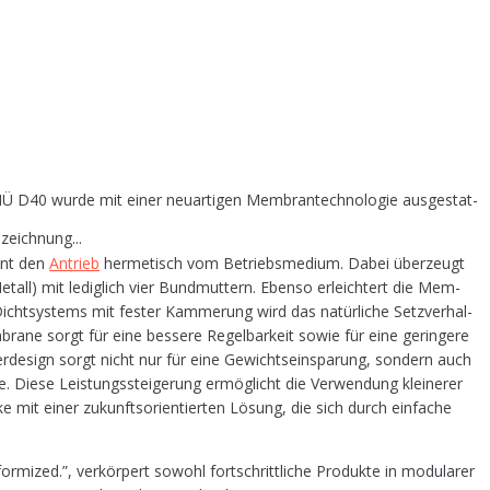
Ü D40 wur­de mit einer neu­ar­ti­gen Mem­bran­tech­no­lo­gie aus­ge­stat­
zeichnung...
ennt den
Antrieb
her­me­tisch vom Betriebs­me­di­um. Dabei über­zeugt
etall) mit ledig­lich vier Bund­mut­tern. Eben­so erleich­tert die Mem­
cht­sys­tems mit fes­ter Kam­me­rung wird das natür­li­che Setz­ver­hal­
bra­ne sorgt für eine bes­se­re Regel­bar­keit sowie für eine gerin­ge­re
r­de­sign sorgt nicht nur für eine Gewichts­ein­spa­rung, son­dern auch
e­se Leis­tungs­stei­ge­rung ermög­licht die Ver­wen­dung klei­ne­rer
e mit einer zukunfts­ori­en­tier­ten Lösung, die sich durch ein­fa­che
­mi­zed.”, ver­kör­pert sowohl fort­schritt­li­che Pro­duk­te in modu­la­rer