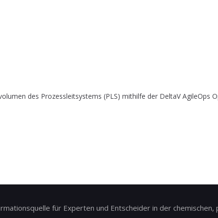
olumen des Prozessleitsystems (PLS) mithilfe der DeltaV AgileOps Op
ationsquelle für Experten und Entscheider in der chemischen, p