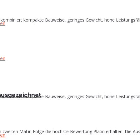
biniert kompakte Bauweise, geringes Gewicht, hohe Leistungsfähigke
in ausgezeichnet
biniert kompakte Bauweise, geringes Gewicht, hohe Leistungsfähigke
zweiten Mal in Folge die höchste Bewertung Platin erhalten. Die Aus