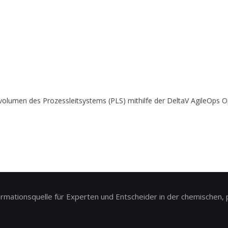
olumen des Prozessleitsystems (PLS) mithilfe der DeltaV AgileOps Op
ationsquelle für Experten und Entscheider in der chemischen, p