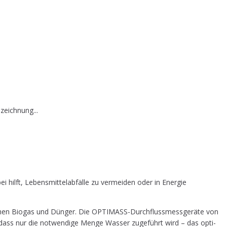
zeichnung...
i hilft, Lebens­mit­tel­ab­fäl­le zu ver­mei­den oder in Ener­gie
t­ste­hen Bio­gas und Dün­ger. Die OPTI­MASS-Durch­fluss­mess­ge­rä­te von
 dass nur die not­wen­di­ge Men­ge Was­ser zuge­führt wird – das opti­