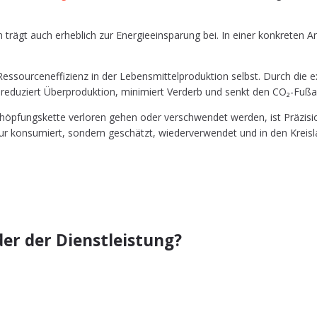
n­dern trägt auch erheb­lich zur Ener­gie­ein­spa­rung bei. In einer kon­kr
s­sour­cen­ef­fi­zi­enz in der Lebens­mit­tel­pro­duk­ti­on selbst. Durch die 
redu­ziert Über­pro­duk­ti­on, mini­miert Ver­derb und senkt den CO₂-Fuß­
öp­fungs­ket­te ver­lo­ren gehen oder ver­schwen­det wer­den, ist Prä­zi­si
r kon­su­miert, son­dern geschätzt, wie­der­ver­wen­det und in den Kreis­
er der Dienstleistung?