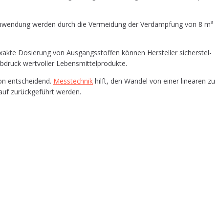
e­ten Anwen­dung wer­den durch die Ver­mei­dung der Ver­damp­fung von 8 m³
exak­te Dosie­rung von Aus­gangs­stof­fen kön­nen Her­stel­ler sicher­stel­
ab­druck wert­vol­ler Lebensmittelprodukte.
­on ent­schei­dend.
Mess­tech­nik
hilft, den Wan­del von einer linea­ren zu
lauf zurück­ge­führt werden.