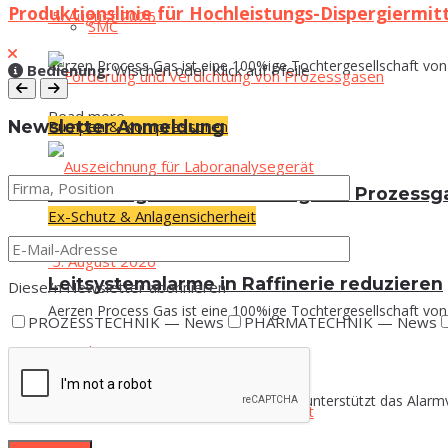
Produktionslinie für Hochleistungs-Dispergiermit
5. August 2026
SMC
Aerzen Process Gas ist eine 100%ige Tochtergesellschaft von 
Bedie­nung:
Wischen oder Klick auf Pfeile
Read more
Pumpen & Kompressoren
News­let­ter Anmeldung
För­de­rung und Ver­dich­tung von Prozess
Ex-Schutz & Anlagensicherheit
5. August 2026
Leit­sys­tem­alar­me in Raf­fi­ne­rie reduzieren
Diese/n News­let­ter abonnieren
Aerzen Process Gas ist eine 100%ige Tochtergesellschaft von 
PROZESSTECHNIK — News
PHARMATECHNIK — News
30. Juli 2026
Read more
Emerson hat Rompetrol Rafinare dabei unterstützt das Alarmv