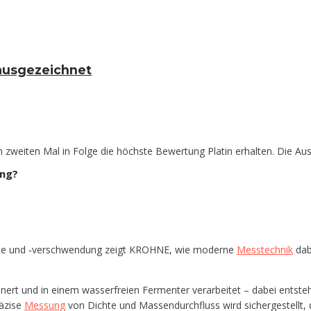
in ausgezeichnet
zweiten Mal in Folge die höchste Bewertung Platin erhalten. Die Aus
ung?
ver­lus­te und ‑ver­schwen­dung zeigt KROHNE, wie moder­ne
Mess­tech­nik
dabe
­klei­nert und in einem was­ser­frei­en Fer­men­ter ver­ar­bei­tet – dabei en
ä­zi­se
Mes­sung
von Dich­te und Mas­sen­durch­fluss wird sicher­ge­stellt,