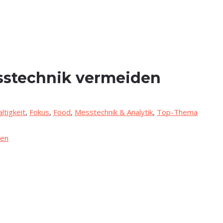
Mess­tech­nik vermeiden
ltigkeit
,
Fokus
,
Food
,
Messtechnik & Analytik
,
Top-Thema