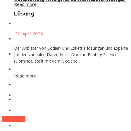
Read more
Lösung
Events
30. April 2026
Che­mie
Der Anbieter von Codier- und Etikettierlösungen und Experte
Phar­ma
für den variablen Datendruck, Domino Printing Sciences
(Domino), stellt mit dem Gx-Serie...
Food
Read more
Labor
Events
Lexi­kon
Che­mie
Zum E-Mag
Phar­ma