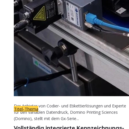
Titel-Thema
Voll­stän­dig inte­grier­te Kennzeichnungs-
Lösung
30. April 2026
Der Anbieter von Codier- und Etikettierlösungen und Experte
Titel-Thema
für den variablen Datendruck, Domino Printing Sciences
(Domino), stellt mit dem Gx-Serie...
Voll­stän­dig inte­grier­te Kennzeichnungs-