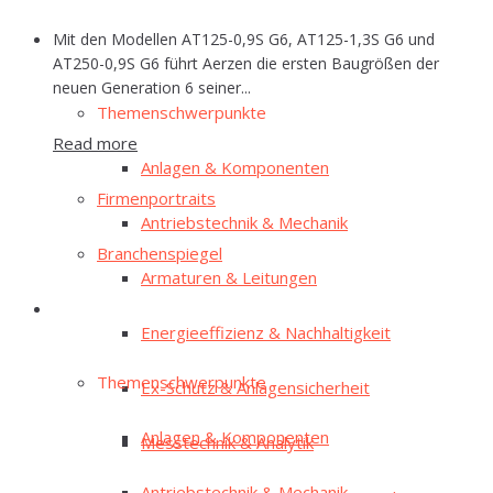
Mit den Modellen AT125-0,9S G6, AT125-1,3S G6 und
E‑Mag
AT250-0,9S G6 führt Aerzen die ersten Baugrößen der
neuen Generation 6 seiner...
The­men­schwer­punk­te
Read more
Anla­gen & Komponenten
Fir­men­por­traits
Antriebs­tech­nik & Mechanik
Bran­chen­spie­gel
Arma­tu­ren & Leitungen
E‑Mag
Ener­gie­ef­fi­zi­enz & Nachhaltigkeit
The­men­schwer­punk­te
Ex-Schutz & Anlagensicherheit
Anla­gen & Komponenten
Mess­tech­nik & Analytik
Antriebs­tech­nik & Mechanik