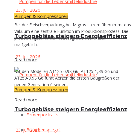
23. Juli 2026
Pumpen & Kompressoren
Bei der Fleischverpackung bei Migros Luzern übernimmt das
Vakuum eine zentrale Funktion im Produktionsprozess. Die
Tur­bo­ge­blä­se stei­gern Energieeffizienz
präzise abgestimmte Prozessgröße beeinflusst
maßgeblich...
23. Juli 2026
Read more
Mit den Modellen AT125-0,9S G6, AT125-1,3S G6 und
AT250-0,9S G6 führt Aerzen die ersten Baugrößen der
neuen Generation 6 seiner...
Pumpen & Kompressoren
Read more
Tur­bo­ge­blä­se stei­gern Energieeffizienz
Fir­men­por­traits
Bran­chen­spie­gel
23. Juli 2026