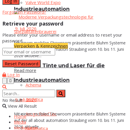
Val­ve World Expo
Industrieautomation
Forgotten Password?
Retrieve your password
9. Juli 2026
Please enter your username or email address to reset your
password.
Mit einem mobilen Showroom präsentierte Bluhm Systeme
Verpacken & Kennzeichnen
auf der all about automation Straubing vom 10. bis 11. Juni
2026 aktuelle...
Eti­ket­ten, Tin­te und Laser für die
Read more
Log In
Industrieautomation
Ache­ma
Ana­ly­ti­ca
9. Juli 2026
No Result
View All Result
Anu­ga FoodTec
Mit einem mobilen Showroom präsentierte Bluhm Systeme
Home
auf der all about automation Straubing vom 10. bis 11. Juni
Media
2026 aktuelle...
Media­da­ten
Auto­ma­ti­ca