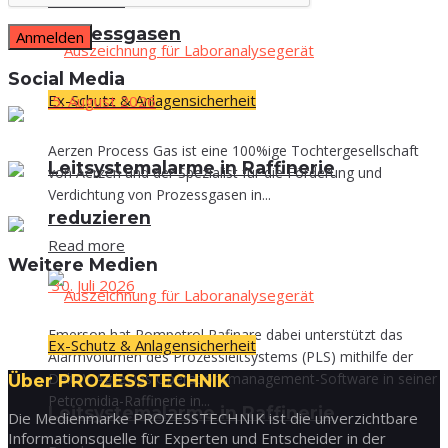
Read more
Prozessgasen
Social Media
Ex-Schutz & Anlagensicherheit
5. August 2026
Aerzen Process Gas ist eine 100%ige Tochtergesellschaft
Leit­sys­tem­alar­me in Raf­fi­ne­rie
von Aerzen und der Spezialist für die Förderung und
Verdichtung von Prozessgasen in...
reduzieren
Read more
Wei­te­re Medien
30. Juli 2026
Emerson hat Rompetrol Rafinare dabei unterstützt das
Ex-Schutz & Anlagensicherheit
Alarmvolumen des Prozessleitsystems (PLS) mithilfe der
DeltaV AgileOps Operationsmanagement-Software in seiner
Über PROZESSTECHNIK
Petromidia-Raffinerie in...
Leit­sys­tem­alar­me in Raf­fi­ne­rie
Die Medienmarke PROZESSTECHNIK ist die unverzichtbare
Informationsquelle für Experten und Entscheider in der