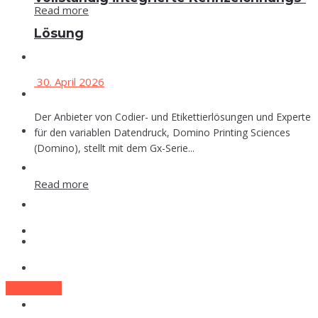
Read more
Lösung
Events
30. April 2026
Che­mie
Der Anbieter von Codier- und Etikettierlösungen und Experte
Phar­ma
für den variablen Datendruck, Domino Printing Sciences
(Domino), stellt mit dem Gx-Serie...
Food
Read more
Labor
Events
Lexi­kon
Che­mie
Zum E-Mag
Phar­ma