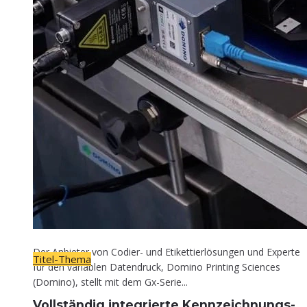
Titel-Thema
Voll­stän­dig inte­grier­te Kennzeichnungs-
Lösung
30. April 2026
Der Anbieter von Codier- und Etikettierlösungen und Experte
Titel-Thema
für den variablen Datendruck, Domino Printing Sciences
(Domino), stellt mit dem Gx-Serie...
Voll­stän­dig inte­grier­te Kennzeichnungs-