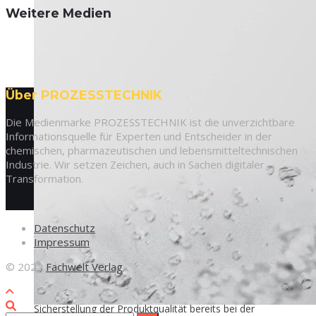
Wei­te­re Medien
Über PROZESSTECHNIK
Die Medienmarke PROZESSTECHNIK ist die unverzichtbare
Informationsquelle für Experten und Entscheider in der
chemischen, pharmazeutischen und lebensmitteltechnischen
Titel-Thema
Industrie. Wir setzen Zeichen, auch in Sachen digitaler
Transformation.
Zuver­läs­si­ge Füllstandmessung
Daten­schutz
Impres­sum
26. Mai 2026
© 2022
Fachwelt Verlag
In der industriellen Speiseeisproduktion beginnt die
Sicherstellung der Produktqualität bereits bei der