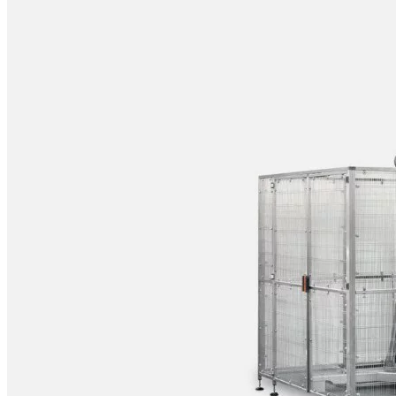
Val­ve World Expo
Industrieautomation
9. Juli 2026
Mit einem mobilen Showroom präsentierte Bluhm Systeme
Verpacken & Kennzeichnen
auf der all about automation Straubing vom 10. bis 11. Juni
2026 aktuelle...
Eti­ket­ten, Tin­te und Laser für die
Read more
Industrieautomation
Ache­ma
Ana­ly­ti­ca
9. Juli 2026
Anu­ga FoodTec
Mit einem mobilen Showroom präsentierte Bluhm Systeme
auf der all about automation Straubing vom 10. bis 11. Juni
2026 aktuelle...
Auto­ma­ti­ca