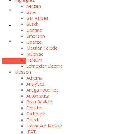
Aer­zen
Food
B&R
Bar Val­pes
Busch
Labor
Domi­no
Emer­son
Goe­t­ze
Lexi­kon
Mett­ler Toledo
Mul­ti­vac
Par­sum
Zum E-Mag
Schnei­der Electric
Mes­sen
Ache­ma
Ana­ly­ti­ca
Anu­ga FoodTec
Auto­ma­ti­ca
Brau Bevia­le
Drink­tec
Fach­pack
Fil­tech
Han­no­ver Messe
IFAT