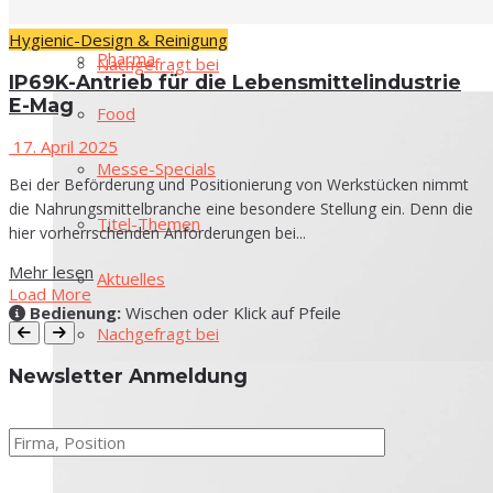
Che­mie
Aktu­el­les
Hygienic-Design & Reinigung
Phar­ma
Nach­ge­fragt bei
IP69K-Antrieb für die Lebensmittelindustrie
E-Mag
Food
17. April 2025
Mes­se-Spe­cials
Bei der Beförderung und Positionierung von Werkstücken nimmt
die Nahrungsmittelbranche eine besondere Stellung ein. Denn die
Titel-The­men
hier vorherrschenden Anforderungen bei...
Mehr lesen
Aktu­el­les
Load More
Bedie­nung:
Wischen oder Klick auf Pfeile
Nach­ge­fragt bei
News­let­ter Anmeldung