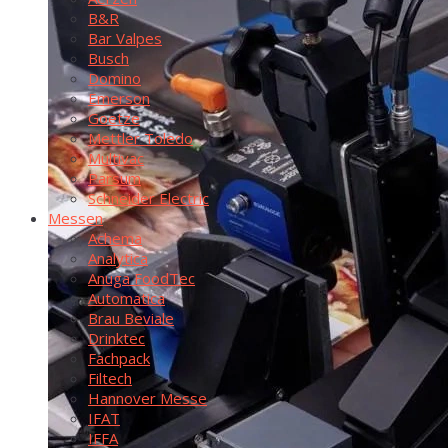
B&R
Bar Val­pes
Busch
Domi­no
Emer­son
Goe­t­ze
Mett­ler Toledo
Mul­ti­vac
Par­sum
Schnei­der Electric
Mes­sen
Ache­ma
Ana­ly­ti­ca
Anu­ga FoodTec
Auto­ma­ti­ca
Brau Bevia­le
Drink­tec
Fach­pack
Fil­tech
Han­no­ver Messe
IFAT
IFFA