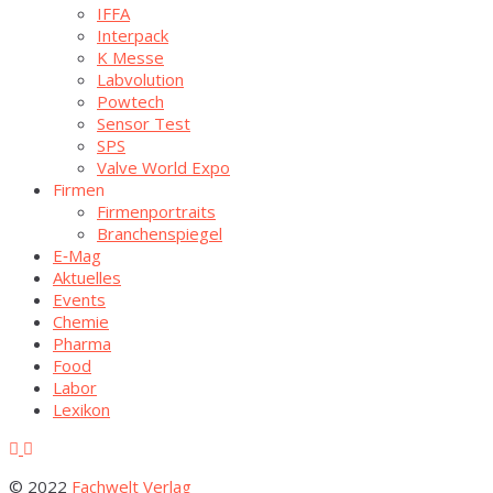
IFFA
Inter­pack
K Mes­se
Lab­vo­lu­ti­on
Pow­tech
Sen­sor Test
SPS
Val­ve World Expo
Fir­men
Fir­men­por­traits
Bran­chen­spie­gel
E‑Mag
Aktu­el­les
Events
Che­mie
Phar­ma
Food
Labor
Lexi­kon
© 2022
Fachwelt Verlag