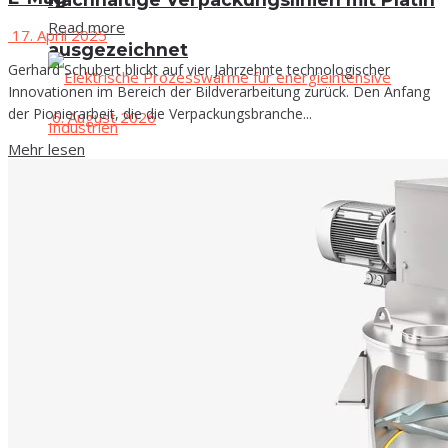
Read more
17. April 2025
ausgezeichnet
Gerhard Schubert blickt auf vier Jahrzehnte technologischer
Innovationen im Bereich der Bildverarbeitung zurück. Den Anfang
der Pionierarbeit, die die Verpackungsbranche...
6. August 2026
Mehr lesen
Im Rahmen des Nachhaltigkeitsratings hat die KHS Group
Verpacken & Kennzeichnen
zum zweiten Mal in Folge die höchste Bewertung Platin
erhalten. Die Auszeichnung...
Nach­hal­ti­ge Ver­pa­ckungs­li­ni­en mit Pla­tin
Read more
ausgezeichnet
Anla­gen & Komponenten
Antriebs­tech­nik & Mechanik
6. August 2026
Arma­tu­ren & Leitungen
Im Rahmen des Nachhaltigkeitsratings hat die KHS Group
zum zweiten Mal in Folge die höchste Bewertung Platin