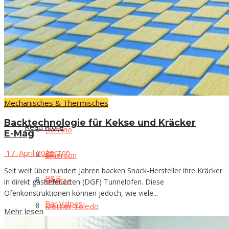
Read more
reduzieren
Aer­zen
30. Juli 2026
B&R
Emerson hat Rompetrol Rafinare dabei unterstützt das
Bar Val­pes
Alarmvolumen des Prozessleitsystems (PLS) mithilfe der
DeltaV AgileOps Operationsmanagement-Software in seiner
Petromidia-Raffinerie in...
Mechanisches & Thermisches
Busch
Back­tech­no­lo­gie für Kek­se und Kräcker
Read more
Domi­no
E-Mag
Aer­zen
17. April 2025
Emer­son
Seit weit über hundert Jahren backen Snack-Hersteller ihre Kräcker
B&R
Goe­t­ze
in direkt gasbefeuerten (DGF) Tunnelöfen. Diese
Ofenkonstruktionen können jedoch, wie viele...
Bar Val­pes
Mett­ler Toledo
Mehr lesen