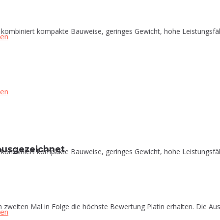
biniert kompakte Bauweise, geringes Gewicht, hohe Leistungsfähigke
in ausgezeichnet
biniert kompakte Bauweise, geringes Gewicht, hohe Leistungsfähigke
zweiten Mal in Folge die höchste Bewertung Platin erhalten. Die Aus