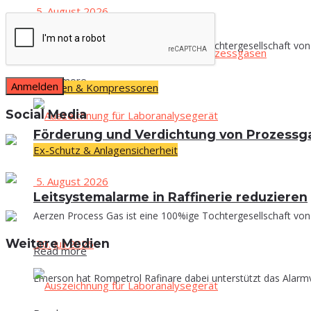
5. August 2026
SMC
Aerzen Process Gas ist eine 100%ige Tochtergesellschaft von 
Read more
Pumpen & Kompressoren
Social Media
För­de­rung und Ver­dich­tung von Prozess
Ex-Schutz & Anlagensicherheit
5. August 2026
Leit­sys­tem­alar­me in Raf­fi­ne­rie reduzieren
Aerzen Process Gas ist eine 100%ige Tochtergesellschaft von 
Wei­te­re Medien
30. Juli 2026
Read more
Emerson hat Rompetrol Rafinare dabei unterstützt das Alarmv