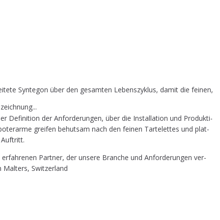
i­te­te Syn­te­gon über den gesam­ten Lebens­zy­klus, damit die fei­nen,
zeichnung...
fi­ni­ti­on der Anfor­de­run­gen, über die Instal­la­ti­on und Pro­duk­ti­
o­ter­ar­me grei­fen behut­sam nach den fei­nen Tar­te­let­tes und plat­
Auftritt.
erfah­re­nen Part­ner, der unse­re Bran­che und Anfor­de­run­gen ver­
n Mal­ters, Switzerland