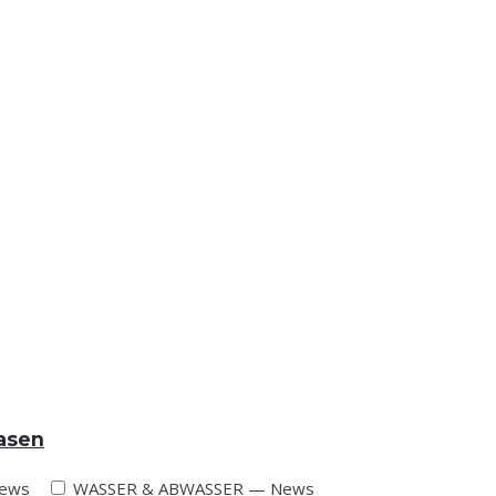
gasen
ews
WASSER & ABWASSER — News