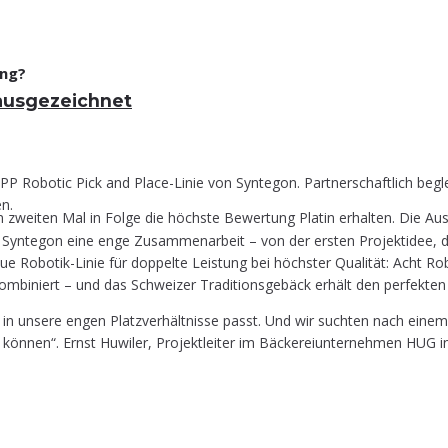
ung?
in ausgezeichnet
P Robo­tic Pick and Place-Linie von Syn­te­gon. Part­ner­schaft­lich begle
en.
zweiten Mal in Folge die höchste Bewertung Platin erhalten. Die Aus
yn­te­gon eine enge Zusam­men­ar­beit – von der ers­ten Pro­jekt­idee, der De
e Robo­tik-Linie für dop­pel­te Leis­tung bei höchs­ter Qua­li­tät: Acht Rob
 kom­bi­niert – und das Schwei­zer Tra­di­ti­ons­ge­bäck erhält den per­fek­ten 
in unse­re engen Platz­ver­hält­nis­se passt. Und wir such­ten nach einem 
­nen“. Ernst Huwi­ler, Pro­jekt­lei­ter im Bäcke­rei­un­ter­neh­men HUG i