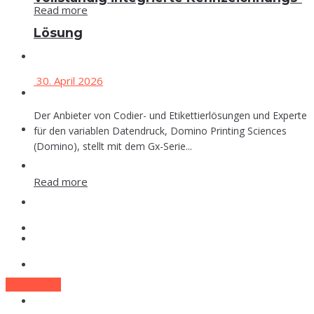
Read more
Lösung
Events
30. April 2026
Che­mie
Der Anbieter von Codier- und Etikettierlösungen und Experte
Phar­ma
für den variablen Datendruck, Domino Printing Sciences
(Domino), stellt mit dem Gx-Serie...
Food
Read more
Labor
Events
Lexi­kon
Che­mie
Zum E-Mag
Phar­ma