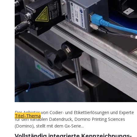
Titel-Thema
Voll­stän­dig inte­grier­te Kennzeichnungs-
Lösung
30. April 2026
Der Anbieter von Codier- und Etikettierlösungen und Experte
Titel-Thema
für den variablen Datendruck, Domino Printing Sciences
(Domino), stellt mit dem Gx-Serie...
Voll­stän­dig inte­grier­te Kennzeichnungs-