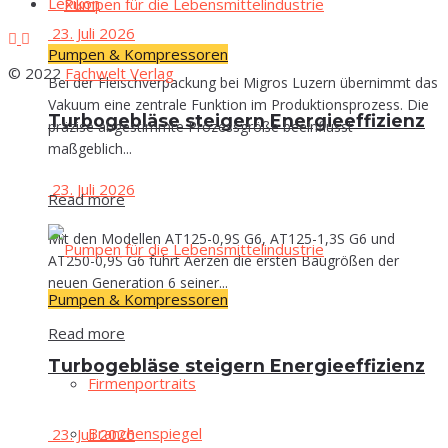
Lexi­kon
23. Juli 2026
Pumpen & Kompressoren
© 2022
Fachwelt Verlag
Bei der Fleischverpackung bei Migros Luzern übernimmt das
Vakuum eine zentrale Funktion im Produktionsprozess. Die
Tur­bo­ge­blä­se stei­gern Energieeffizienz
präzise abgestimmte Prozessgröße beeinflusst
maßgeblich...
23. Juli 2026
Read more
Mit den Modellen AT125-0,9S G6, AT125-1,3S G6 und
AT250-0,9S G6 führt Aerzen die ersten Baugrößen der
neuen Generation 6 seiner...
Pumpen & Kompressoren
Read more
Tur­bo­ge­blä­se stei­gern Energieeffizienz
Fir­men­por­traits
Bran­chen­spie­gel
23. Juli 2026