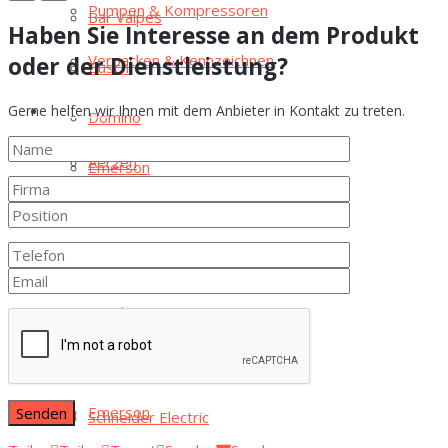
Pum­pen & Kompressoren
Bar Val­pes
Haben Sie Interesse an dem Produkt
Ver­pa­cken & Kennzeichnen
oder der Dienstleistung?
Busch
Gerne helfen wir Ihnen mit dem Anbieter in Kontakt zu treten.
High­lights
Domi­no
Aer­zen
Emer­son
B&R
Goe­t­ze
Bar Val­pes
Mett­ler Toledo
Busch
Mul­ti­vac
Domi­no
Par­sum
Emer­son
Schnei­der Electric