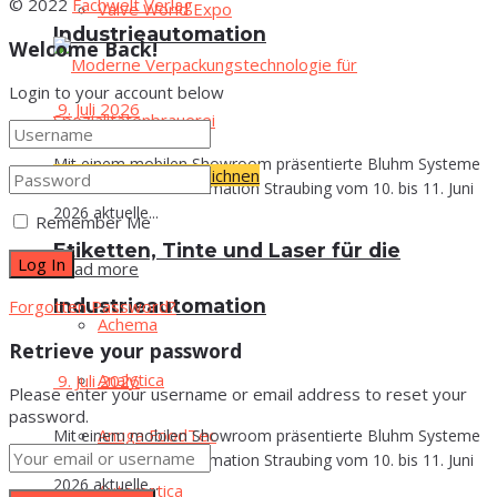
© 2022
Fachwelt Verlag
Val­ve World Expo
Industrieautomation
Welcome Back!
Login to your account below
9. Juli 2026
Mit einem mobilen Showroom präsentierte Bluhm Systeme
Verpacken & Kennzeichnen
auf der all about automation Straubing vom 10. bis 11. Juni
2026 aktuelle...
Remember Me
Eti­ket­ten, Tin­te und Laser für die
Read more
Industrieautomation
Forgotten Password?
Ache­ma
Retrieve your password
Ana­ly­ti­ca
9. Juli 2026
Please enter your username or email address to reset your
password.
Anu­ga FoodTec
Mit einem mobilen Showroom präsentierte Bluhm Systeme
auf der all about automation Straubing vom 10. bis 11. Juni
2026 aktuelle...
Auto­ma­ti­ca