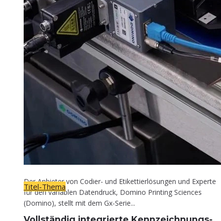
Titel-Thema
Voll­stän­dig inte­grier­te Kennzeichnungs-
Lösung
30. April 2026
Der Anbieter von Codier- und Etikettierlösungen und Experte
Titel-Thema
für den variablen Datendruck, Domino Printing Sciences
(Domino), stellt mit dem Gx-Serie...
Voll­stän­dig inte­grier­te Kennzeichnungs-