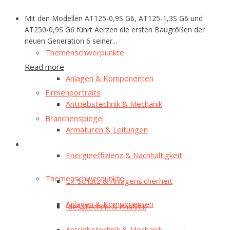
Mit den Modellen AT125-0,9S G6, AT125-1,3S G6 und
E‑Mag
AT250-0,9S G6 führt Aerzen die ersten Baugrößen der
neuen Generation 6 seiner...
The­men­schwer­punk­te
Read more
Anla­gen & Komponenten
Fir­men­por­traits
Antriebs­tech­nik & Mechanik
Bran­chen­spie­gel
Arma­tu­ren & Leitungen
E‑Mag
Ener­gie­ef­fi­zi­enz & Nachhaltigkeit
The­men­schwer­punk­te
Ex-Schutz & Anlagensicherheit
Anla­gen & Komponenten
Mess­tech­nik & Analytik
Antriebs­tech­nik & Mechanik