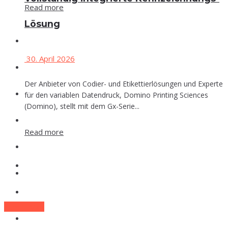
Read more
Lösung
Events
30. April 2026
Che­mie
Der Anbieter von Codier- und Etikettierlösungen und Experte
Phar­ma
für den variablen Datendruck, Domino Printing Sciences
(Domino), stellt mit dem Gx-Serie...
Food
Read more
Labor
Events
Lexi­kon
Che­mie
Zum E-Mag
Phar­ma