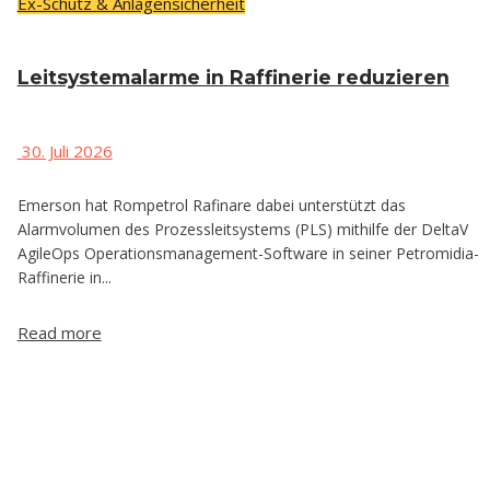
Ex-Schutz & Anlagensicherheit
Leit­sys­tem­alar­me in Raf­fi­ne­rie reduzieren
30. Juli 2026
Emerson hat Rompetrol Rafinare dabei unterstützt das
Alarmvolumen des Prozessleitsystems (PLS) mithilfe der DeltaV
AgileOps Operationsmanagement-Software in seiner Petromidia-
Raffinerie in...
Read more