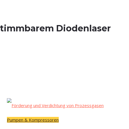
h­stimm­ba­rem Diodenlaser
Pumpen & Kompressoren