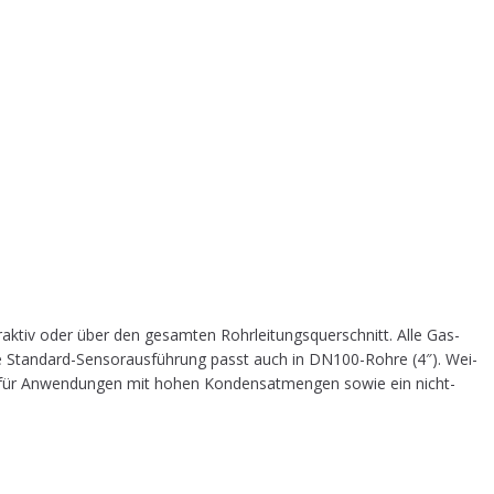
k­tiv oder über den gesam­ten Rohr­lei­tungs­quer­schnitt. Alle Gas­
 Stan­dard-Sen­sor­aus­füh­rung passt auch in DN100-Roh­re (4″). Wei­
bzw. für Anwen­dun­gen mit hohen Kon­dens­at­men­gen sowie ein nicht-