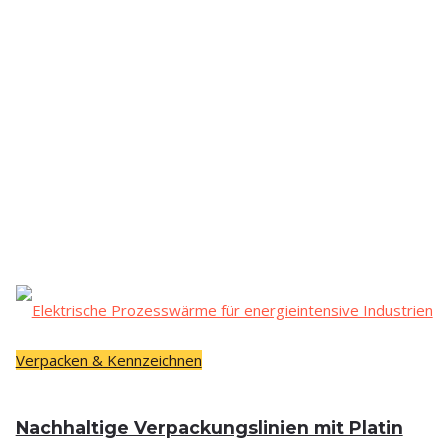
Verpacken & Kennzeichnen
Nach­hal­ti­ge Ver­pa­ckungs­li­ni­en mit Pla­tin