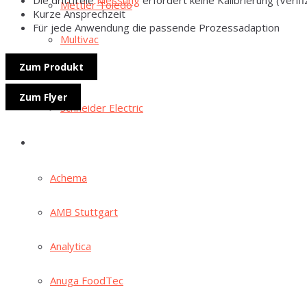
Mett­ler Toledo
Kur­ze Ansprechzeit
Für jede Anwen­dung die pas­sen­de Prozessadaption
Mul­ti­vac
Zum Pro­dukt
Par­sum
Zum Fly­er
Schnei­der Electric
Mes­sen
Ache­ma
AMB Stutt­gart
Ana­ly­ti­ca
Anu­ga FoodTec