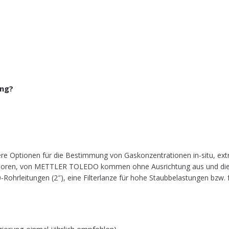
ung?
Optio­nen für die Bestim­mung von Gas­kon­zen­tra­tio­nen in-situ, extra
y­sa­to­ren, von METTLER TOLEDO kom­men ohne Aus­rich­tung aus und die
-Rohr­lei­tun­gen (2″), eine Fil­ter­lan­ze für hohe Staub­be­las­tun­gen 
i­zie­rung ein­mal jähr­lich empfohlen)