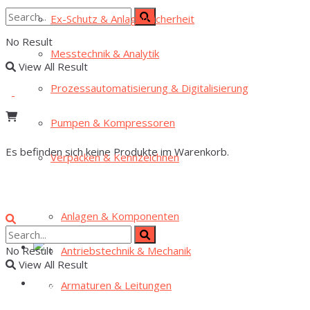
Ex-Schutz & Anlagensicherheit
No Result
Mess­tech­nik & Analytik
View All Result
Pro­zess­au­to­ma­ti­sie­rung & Digitalisierung
Pum­pen & Kompressoren
Es befinden sich keine Produkte im Warenkorb.
Ver­pa­cken & Kennzeichnen
Anla­gen & Komponenten
Antriebs­tech­nik & Mechanik
No Result
View All Result
Arma­tu­ren & Leitungen
Home