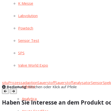
K Mes­se
Lab­vo­lu­ti­on
Pow­tech
Sen­sor Test
SPS
Val­ve World Expo
situ
Prozessadaption
Sauerstoff
Sauerstoffanalysator
Sensor
Spek
Ache­ma
Bedienung:
Wischen oder Klick auf Pfeile
Ana­ly­ti­ca
Haben Sie Interesse an dem Produkt od