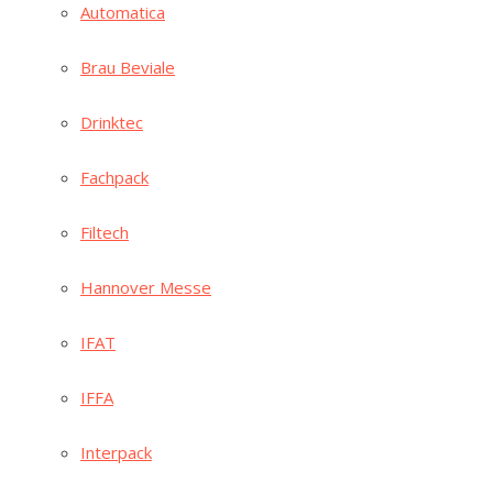
Auto­ma­ti­ca
Brau Bevia­le
Drink­tec
Fach­pack
Fil­tech
Han­no­ver Messe
IFAT
IFFA
Inter­pack