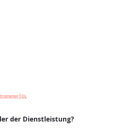
trometer
TDL
er der Dienstleistung?