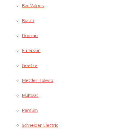
Bar Val­pes
Busch
Domi­no
Emer­son
Goe­t­ze
Mett­ler Toledo
Mul­ti­vac
Par­sum
Schnei­der Electric