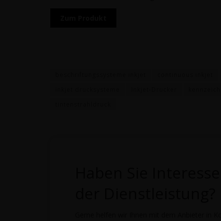
Zum Pro­dukt
beschriftungssysteme inkjet
continuous inkjet
inkjet drucksysteme
Inkjet-Drucker
kennzeich
tintenstrahldruck
Haben Sie Interess
der Dienstleistung?
Gerne helfen wir Ihnen mit dem Anbieter in Ko