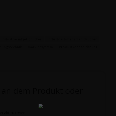
industrie inkjet drucker
industrie tintenstrahldrucker
nungstechnik
markiersystem
Produktkennzeichnung
e an dem Produkt oder
ntakt zu treten.