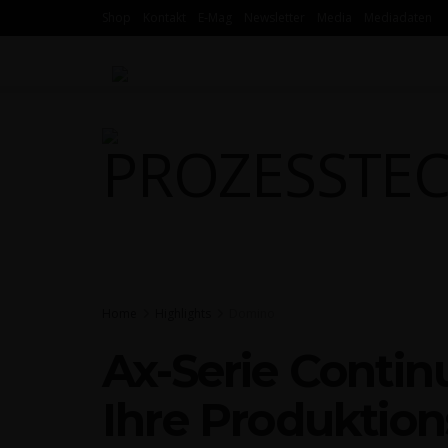
Shop
Kon­takt
E‑Mag
News­let­ter
Media
Media­da­ten
HOME
FOKUS
HIGH­LIGHTS
MES­
Home
Highlights
Domino
Ax-Serie Con­ti­n
Ihre Pro­duk­ti­on