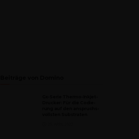
Beiträge von Domino
Gx-Serie Ther­mo-Inkjet-
Dru­cker: Für die Codie­
rung auf den anspruchs­
volls­ten Substraten
25. APRIL 2022