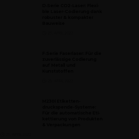
D‑Serie CO2-Laser: Fle­xi­
ble Laser-Codie­rung dank
robus­ter & kom­pak­ter
Bauweise
25. APRIL 2022
F‑Serie Faser­la­ser: Für die
zuver­läs­si­ge Codie­rung
auf Metall und
Kunststoffen
25. APRIL 2022
M230i Eti­ket­ten­
druckspen­de-Sys­te­me:
Für die auto­ma­ti­sche Eti­
ket­tie­rung von Pro­duk­ten
& Verpackungen
25. APRIL 2022