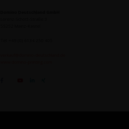
Domi­no Deutsch­land GmbH
Lorenz-Schott-Stra­ße 3
55252 Mainz-Kastel
Tel: +49 (0) 6134 250 405
verkauf@domino-deutschland.de
www.domino-printing.com