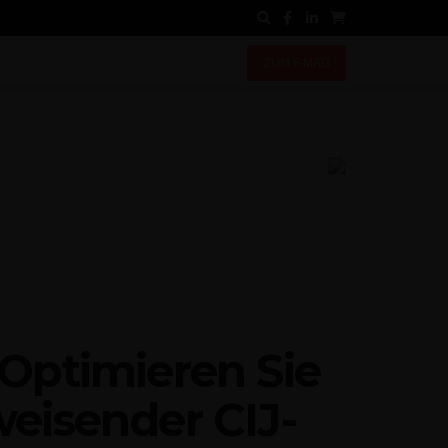
ZUM E-MAG
OOD
LABOR
LEXI­KON
Opti­mie­ren Sie
wei­sen­der CIJ-