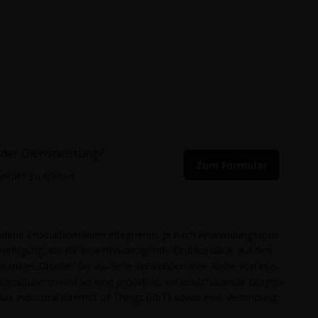
der Dienstleistung?
Zum Formular
ntakt zu treten.
de­ne Pro­duk­ti­ons­li­ni­en inte­grie­ren. Je nach Anwen­dungs­spek­
Ver­fü­gung, die für eine her­vor­ra­gen­de Druck­qua­li­tät auf den
uous-Inkjet-Dru­cker der Ax-Serie ver­wen­den eine Rei­he von inte­
ma­ti­sie­ren und so eine pro­ak­ti­ve, vor­aus­schau­en­de Dia­gno­
as Indus­tri­al Inter­net of Things (IIoT) sowie eine Ver­bin­dung