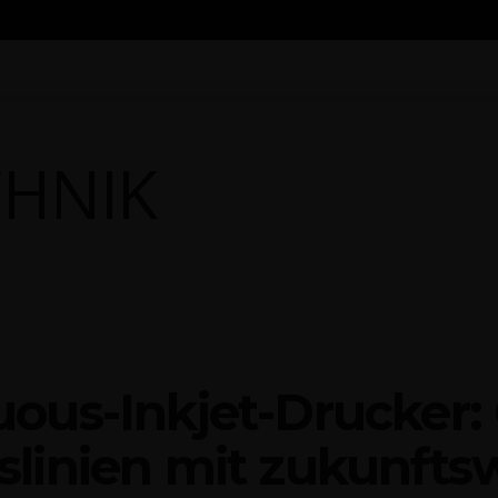
SEN
FIR­MEN
E‑MAG
EVENTS
CHE­MIE
PHAR­MA
F
uous-Inkjet-Dru­cker: 
s­li­ni­en mit zukunfts­