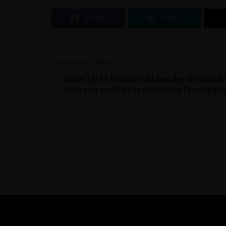
Teilen
Teilen
Vorheriger Beitrag
Erwei­ter­te Fle­xi­bi­li­tät bei der Kon­struk
ti­on von medi­zin­tech­ni­schen Produkte