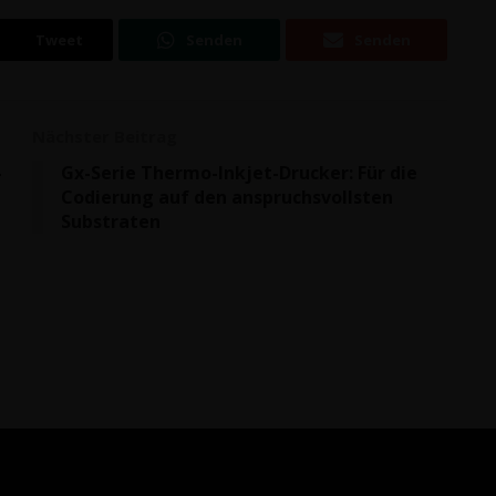
Tweet
Senden
Senden
Nächster Beitrag
­
Gx-Serie Ther­mo-Inkjet-Dru­cker: Für die
n
Codie­rung auf den anspruchs­volls­ten
Substraten