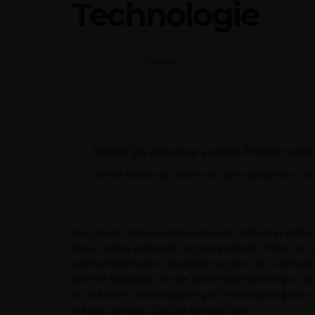
Technologie
25. April 2022
in
Domino
Haben Sie interesse an dem Produkt oder 
Gerne helfen wir Ihnen mit dem Anbieter in Ko
Die Dru­cker der Ax-Serie las­sen sich ein­fach in vor­han­
trum, ste­hen zahl­rei­che, eigen­ent­wi­ckel­te Tin­ten zur 
unter­schied­lichs­ten Sub­stra­ten sor­gen. Die Con­ti­n
grier­ten
Sen­so­ren
, um die Sys­tem­über­wa­chung zu auto­
se und einen Ser­vice­sup­port per Fern­steue­rung über d
mit der Domi­no Cloud zu ermöglichen.