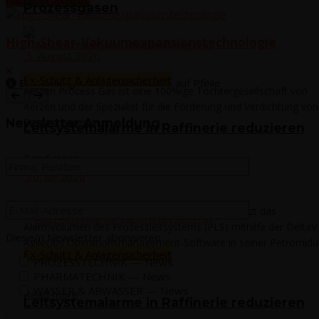
Prozessgasen
High-Shear-Vakuumexpansionstechnologie
5. August 2026
Ex-Schutz & Anlagensicherheit
Bedie­nung:
Wischen oder Klick auf Pfeile
Aerzen Process Gas ist eine 100%ige Tochtergesellschaft von
Aerzen und der Spezialist für die Förderung und Verdichtung von
News­let­ter Anmeldung
Prozessgasen in...
Leit­sys­tem­alar­me in Raf­fi­ne­rie reduzieren
Read more
30. Juli 2026
Emerson hat Rompetrol Rafinare dabei unterstützt das
Alarmvolumen des Prozessleitsystems (PLS) mithilfe der DeltaV
Diese/n News­let­ter abonnieren
AgileOps Operationsmanagement-Software in seiner Petromidia
Ex-Schutz & Anlagensicherheit
Raffinerie in...
PROZESSTECHNIK — News
PHARMATECHNIK — News
WASSER & ABWASSER — News
Read more
Leit­sys­tem­alar­me in Raf­fi­ne­rie reduzieren