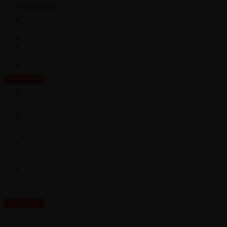
Read more
Labor
Events
Lexi­kon
Che­mie
Zum E-Mag
Phar­ma
Food
Labor
Lexi­kon
Zum E-Mag