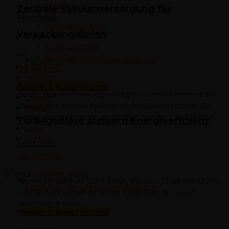
Sen­sor Test
Zen­tra­le Vaku­um­ver­sor­gung für
SPS
Read more
Val­ve World Expo
Verpackungslinien
Fir­men
Fir­men­por­traits
Bran­chen­spie­gel
E‑Mag
23. Juli 2026
Aktu­el­les
Pumpen & Kompressoren
Events
Bei der Fleischverpackung bei Migros Luzern übernimmt das
Che­mie
Vakuum eine zentrale Funktion im Produktionsprozess. Die
Phar­ma
präzise abgestimmte Prozessgröße beeinflusst maßgeblich...
Food
Tur­bo­ge­blä­se stei­gern Energieeffizienz
Labor
Lexi­kon
Read more
23. Juli 2026
© 2022
Fachwelt Verlag
Mit den Modellen AT125-0,9S G6, AT125-1,3S G6 und AT250-
0,9S G6 führt Aerzen die ersten Baugrößen der neuen
Generation 6 seiner...
Pumpen & Kompressoren
Read more