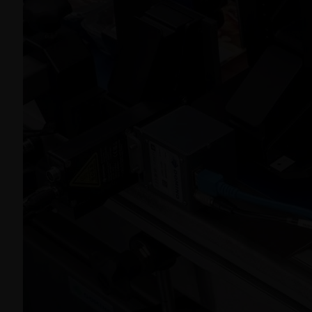
Titel-Thema
Voll­stän­dig inte­grier­te Kennzeichnungs-
Lösung