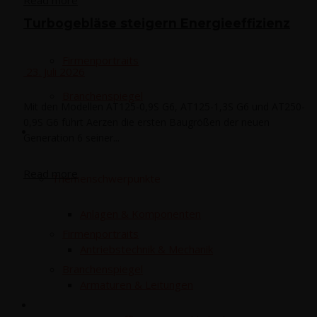
Tur­bo­ge­blä­se stei­gern Energieeffizienz
Fir­men­por­traits
23. Juli 2026
Bran­chen­spie­gel
Mit den Modellen AT125-0,9S G6, AT125-1,3S G6 und AT250-
0,9S G6 führt Aerzen die ersten Baugrößen der neuen
E‑Mag
Generation 6 seiner...
Read more
The­men­schwer­punk­te
Anla­gen & Komponenten
Fir­men­por­traits
Antriebs­tech­nik & Mechanik
Bran­chen­spie­gel
Arma­tu­ren & Leitungen
E‑Mag