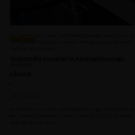
30. April 2026
Der Anbieter von Codier- und Etikettierlösungen und Experte für
Titel-Thema
den variablen Datendruck, Domino Printing Sciences (Domino),
stellt mit dem Gx-Serie...
Voll­stän­dig inte­grier­te Kennzeichnungs-
Read more
Lösung
Events
30. April 2026
Che­mie
Der Anbieter von Codier- und Etikettierlösungen und Experte für
den variablen Datendruck, Domino Printing Sciences (Domino),
Phar­ma
stellt mit dem Gx-Serie...
Food