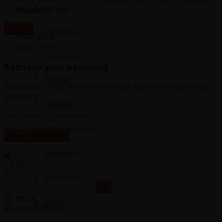
Anu­ga FoodTec
Remember Me
aktuelle...
Auto­ma­ti­ca
Read more
Forgotten Password?
Brau Bevia­le
Retrieve your password
Ache­ma
Drink­tec
Please enter your username or email address to reset your
password.
Ana­ly­ti­ca
Fach­pack
Anu­ga FoodTec
Fil­tech
Auto­ma­ti­ca
Log In
Han­no­ver Messe
Brau Bevia­le
IFAT
No Result
Drink­tec
IFFA
View All Result