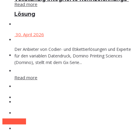
Read more
Lösung
Events
30. April 2026
Che­mie
Der Anbieter von Codier- und Etikettierlösungen und Experte
Phar­ma
für den variablen Datendruck, Domino Printing Sciences
(Domino), stellt mit dem Gx-Serie...
Food
Read more
Labor
Events
Lexi­kon
Che­mie
Zum E-Mag
Phar­ma