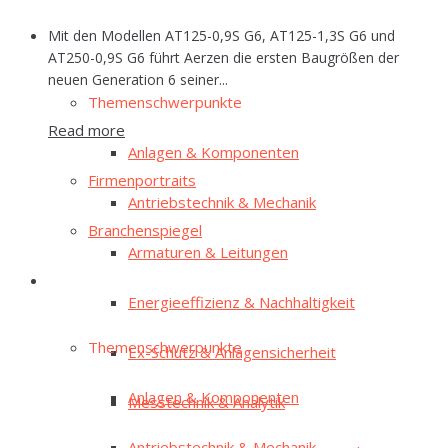
Mit den Modellen AT125-0,9S G6, AT125-1,3S G6 und
E‑Mag
AT250-0,9S G6 führt Aerzen die ersten Baugrößen der
neuen Generation 6 seiner...
The­men­schwer­punk­te
Read more
Anla­gen & Komponenten
Fir­men­por­traits
Antriebs­tech­nik & Mechanik
Bran­chen­spie­gel
Arma­tu­ren & Leitungen
E‑Mag
Ener­gie­ef­fi­zi­enz & Nachhaltigkeit
The­men­schwer­punk­te
Ex-Schutz & Anlagensicherheit
Anla­gen & Komponenten
Mess­tech­nik & Analytik
Antriebs­tech­nik & Mechanik