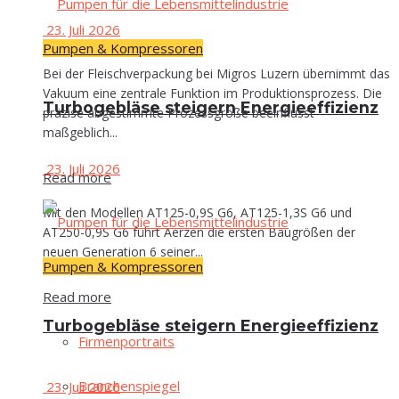
23. Juli 2026
Pumpen & Kompressoren
Bei der Fleischverpackung bei Migros Luzern übernimmt das
Vakuum eine zentrale Funktion im Produktionsprozess. Die
Tur­bo­ge­blä­se stei­gern Energieeffizienz
präzise abgestimmte Prozessgröße beeinflusst
maßgeblich...
23. Juli 2026
Read more
Mit den Modellen AT125-0,9S G6, AT125-1,3S G6 und
AT250-0,9S G6 führt Aerzen die ersten Baugrößen der
neuen Generation 6 seiner...
Pumpen & Kompressoren
Read more
Tur­bo­ge­blä­se stei­gern Energieeffizienz
Fir­men­por­traits
Bran­chen­spie­gel
23. Juli 2026