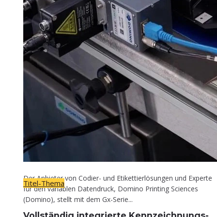
Titel-Thema
Voll­stän­dig inte­grier­te Kennzeichnungs-
Lösung
30. April 2026
Der Anbieter von Codier- und Etikettierlösungen und Experte
Titel-Thema
für den variablen Datendruck, Domino Printing Sciences
(Domino), stellt mit dem Gx-Serie...
Voll­stän­dig inte­grier­te Kennzeichnungs-