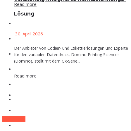
Read more
Lösung
Events
30. April 2026
Che­mie
Der Anbieter von Codier- und Etikettierlösungen und Experte
Phar­ma
für den variablen Datendruck, Domino Printing Sciences
(Domino), stellt mit dem Gx-Serie...
Food
Read more
Labor
Events
Lexi­kon
Che­mie
Zum E-Mag
Phar­ma