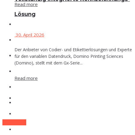
Read more
Lösung
Events
30. April 2026
Che­mie
Der Anbieter von Codier- und Etikettierlösungen und Experte
Phar­ma
für den variablen Datendruck, Domino Printing Sciences
(Domino), stellt mit dem Gx-Serie...
Food
Read more
Labor
Events
Lexi­kon
Che­mie
Zum E-Mag
Phar­ma