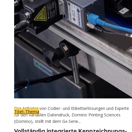
Titel-Thema
Voll­stän­dig inte­grier­te Kennzeichnungs-
Lösung
30. April 2026
Der Anbieter von Codier- und Etikettierlösungen und Experte
Titel-Thema
für den variablen Datendruck, Domino Printing Sciences
(Domino), stellt mit dem Gx-Serie...
Voll­stän­dig inte­grier­te Kennzeichnungs-