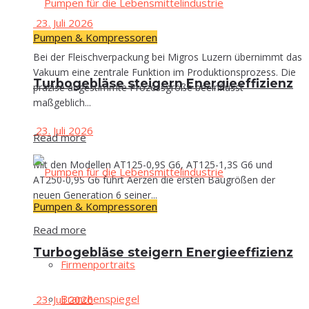
23. Juli 2026
Pumpen & Kompressoren
Bei der Fleischverpackung bei Migros Luzern übernimmt das
Vakuum eine zentrale Funktion im Produktionsprozess. Die
Tur­bo­ge­blä­se stei­gern Energieeffizienz
präzise abgestimmte Prozessgröße beeinflusst
maßgeblich...
23. Juli 2026
Read more
Mit den Modellen AT125-0,9S G6, AT125-1,3S G6 und
AT250-0,9S G6 führt Aerzen die ersten Baugrößen der
neuen Generation 6 seiner...
Pumpen & Kompressoren
Read more
Tur­bo­ge­blä­se stei­gern Energieeffizienz
Fir­men­por­traits
Bran­chen­spie­gel
23. Juli 2026