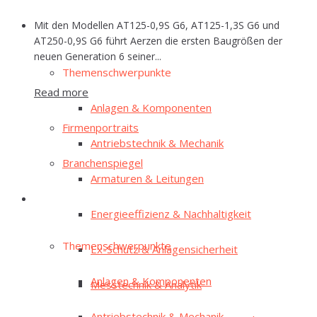
Mit den Modellen AT125-0,9S G6, AT125-1,3S G6 und
E‑Mag
AT250-0,9S G6 führt Aerzen die ersten Baugrößen der
neuen Generation 6 seiner...
The­men­schwer­punk­te
Read more
Anla­gen & Komponenten
Fir­men­por­traits
Antriebs­tech­nik & Mechanik
Bran­chen­spie­gel
Arma­tu­ren & Leitungen
E‑Mag
Ener­gie­ef­fi­zi­enz & Nachhaltigkeit
The­men­schwer­punk­te
Ex-Schutz & Anlagensicherheit
Anla­gen & Komponenten
Mess­tech­nik & Analytik
Antriebs­tech­nik & Mechanik